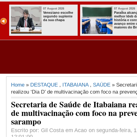
07 August 2026
07 August 2026
Paraíba alcança o
Homem é preso
melhor Ideb da
com armas,
história e consolida
munições e
avanço entre os
radiocomunicadore
maiores do Brasil
s no Conde
Home
»
DESTAQUE
,
ITABAIANA
,
SAÚDE
» Secretari
realizou ‘Dia D’ de multivacinação com foco na preve
Secretaria de Saúde de Itabaiana re
de multivacinação com foco na prev
sarampo
Escrito por: Gil Costa em Acao on segunda-feira, 
12:01:00