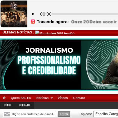
ÚLTIMAS NOTÍCIAS :
Retrieving RSS feed(s)
Quem Sou Eu
Notícias
Vídeos
Contato
INÍCIO
CONTATO
Tópicos: