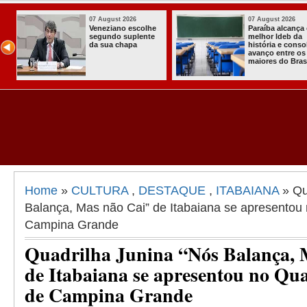
6
07 August 2026
03 August
ança o
Homem é preso
Itabaian
 da
com armas,
a primei
onsolida
munições e
Comunitá
e os
radiocomunicadore
Solidária
Brasil
s no Conde
Comunid
Assenta
Almir Mu
Home
»
CULTURA
,
DESTAQUE
,
ITABAIANA
» Qu
Balança, Mas não Cai” de Itabaiana se apresentou
Campina Grande
Quadrilha Junina “Nós Balança, 
de Itabaiana se apresentou no Q
de Campina Grande