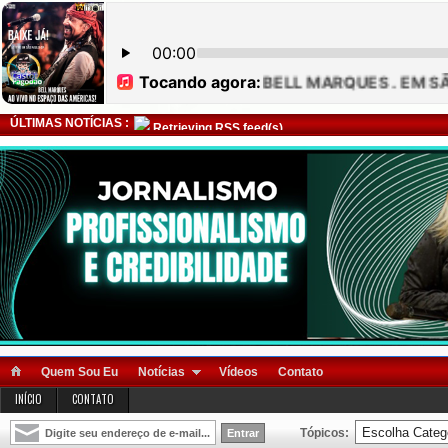
ÚLTIMAS NOTÍCIAS :
Retrieving RSS feed(s)
Quem Sou Eu
Notícias
Vídeos
Contato
INÍCIO
CONTATO
Tópicos: