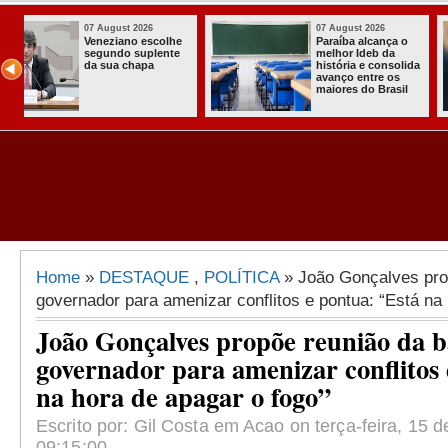
07 August 2026
03 August 202
 o
Homem é preso
Itabaiana en
com armas,
a primeira C
lida
munições e
Comunitária
radiocomunicadore
Solidária a
il
s no Conde
Comunidade
Assentamen
Almir Muniz
Home
»
DESTAQUE
,
POLÍTICA
» João Gonçalves pro
governador para amenizar conflitos e pontua: “Está na
João Gonçalves propõe reunião da b
governador para amenizar conflitos 
na hora de apagar o fogo”
Escrito por: Gil Costa em Acao on terça-feira, 15 d
09:15:00