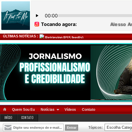
ÚLTIMAS NOTÍCIAS :
Retrieving RSS feed(s)
Quem Sou Eu
Notícias
Vídeos
Contato
INÍCIO
CONTATO
Tópicos: