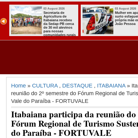
03 August 2026
03 August 2026
ou
Secretaria de
Mulher em ap
ha
Agricultura de
surto esfaquei
Itabaiana recebeu
própria mãe 
da Sedap-PB cerca
João Pessoa
de 30 mil alevinos
para nossas
comunidades rurais
Home
»
CULTURA
,
DESTAQUE
,
ITABAIANA
» Ita
reunião do 2º semestre do Fórum Regional de Turi
Vale do Paraíba - FORTUVALE
Itabaiana participa da reunião do 
Fórum Regional de Turismo Susten
do Paraíba - FORTUVALE