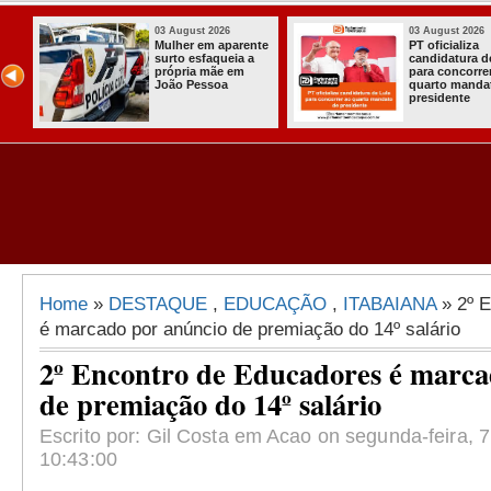
03 August 2026
03 August 2026
Mulher em aparente
PT oficializa
surto esfaqueia a
candidatura d
u
própria mãe em
para concorre
ca
João Pessoa
quarto manda
s
presidente
ais
Home
»
DESTAQUE
,
EDUCAÇÃO
,
ITABAIANA
» 2º E
é marcado por anúncio de premiação do 14º salário
2º Encontro de Educadores é marca
de premiação do 14º salário
Escrito por: Gil Costa em Acao on segunda-feira, 7
10:43:00