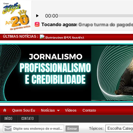
ÚLTIMAS NOTÍCIAS :
Retrieving RSS feed(s)
Quem Sou Eu
Notícias
Vídeos
Contato
INÍCIO
CONTATO
Tópicos: