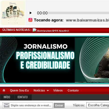
ÚLTIMAS NOTÍCIAS :
Retrieving RSS feed(s)
Quem Sou Eu
Notícias
Vídeos
Contato
INÍCIO
CONTATO
Tópicos: