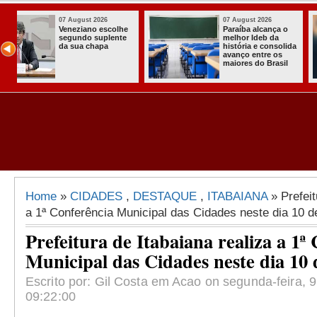
07 August 2026
03 August 202
 o
Homem é preso
Itabaiana en
com armas,
a primeira C
olida
munições e
Comunitária
s
radiocomunicadore
Solidária a
il
s no Conde
Comunidade
Assentamen
Almir Muniz
Home
»
CIDADES
,
DESTAQUE
,
ITABAIANA
» Prefeit
a 1ª Conferência Municipal das Cidades neste dia 10 d
Prefeitura de Itabaiana realiza a 1ª
Municipal das Cidades neste dia 10
Escrito por: Gil Costa em Acao on segunda-feira, 9
09:22:00