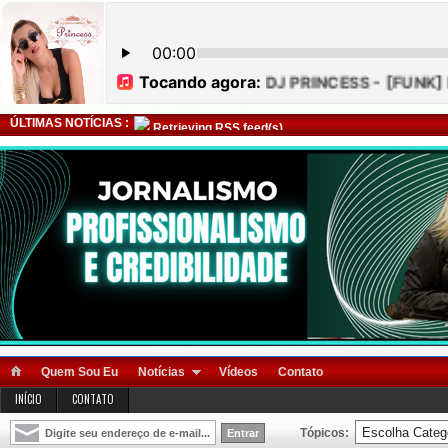
ÚLTIMAS NOTÍCIAS :
Retrieving RSS feed(s)
Quem Sou Eu
Notícias
Vídeos
Contato
INÍCIO
CONTATO
Tópicos: