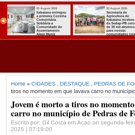
03 August 2026
03 August 
Mulher em aparente
PT oficial
e
surto esfaqueia a
candidatu
cebeu
própria mãe em
para conc
 cerca
João Pessoa
quarto ma
vinos
president
 rurais
Home
»
CIDADES
,
DESTAQUE
,
PEDRAS DE F
tiros no momento em que lavava carro no municípi
Jovem é morto a tiros no momento
carro no município de Pedras de 
Escrito por: Gil Costa em Acao on segunda-feir
2025 | 07:19:00