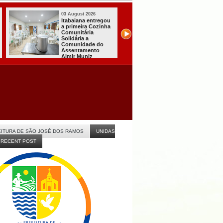
03 August 2026
03 August 2026
Mulher em aparente
PT oficializa
surto esfaqueia a
candidatura de L
própria mãe em
para concorrer a
João Pessoa
quarto mandato 
presidente
ITURA DE SÃO JOSÉ DOS RAMOS
UNIDAS
RECENT POST