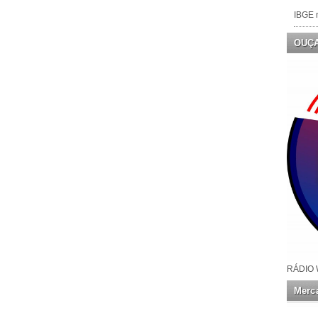
IBGE n
OUÇ
RÁDIO 
Merca