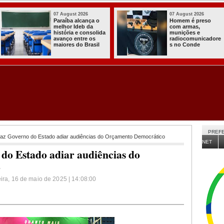
03 August 2026
03 August 2026
Itabaiana entregou
Secretaria de
a primeira Cozinha
Agricultura de
Comunitária
Itabaiana recebeu
Solidária a
da Sedap-PB cerca
Comunidade do
de 30 mil alevinos
Assentamento
para nossas
Almir Muniz
comunidades rurais
PREFE
faz Governo do Estado adiar audiências do Orçamento Democrático
NET
 do Estado adiar audiências do
o
eira, 16 de maio de 2025 | 14:08:00