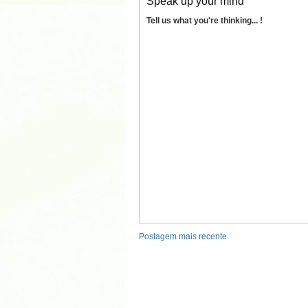
Speak up your mind
Tell us what you're thinking... !
Postagem mais recente