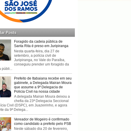
lar Posts
Foragido da cadeia pública de
Santa Rita é preso em Juripiranga
Nesta quarta-feira, dia 27 de
setembro, a polícia civil de
Juripiranga, no Vale do Paraíba,
conseguiu prender um foragido da
 públi...
Prefeito de Itabaiana recebe em seu
gabinete, a Delegada Mairan Moura
que assume a 9º Delegacia de
Policia Civil na nossa cidade
A delegada Mairan Moura deixou a
chefia da 23ª Delegacia Seccional
ícia Civil (DSPC), em Juazeirinho, e agora
rte da 9ª Delega...
Vereador de Mogeiro é confirmado
como candidato a prefeito pelo PSB
Neste sábado dia 20 de fevereiro,