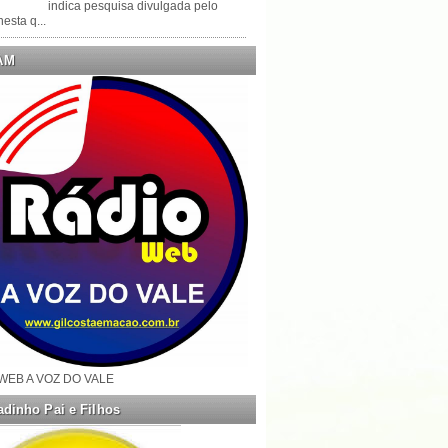
indica pesquisa divulgada pelo
esta q...
AM
WEB A VOZ DO VALE
dinho Pai e Filhos