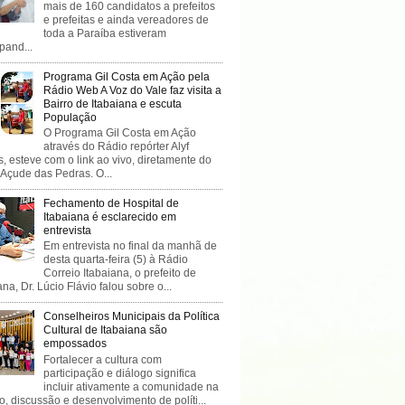
mais de 160 candidatos a prefeitos
e prefeitas e ainda vereadores de
toda a Paraíba estiveram
ipand...
Programa Gil Costa em Ação pela
Rádio Web A Voz do Vale faz visita a
Bairro de Itabaiana e escuta
População
O Programa Gil Costa em Ação
através do Rádio repórter Alyf
, esteve com o link ao vivo, diretamente do
 Açude das Pedras. O...
Fechamento de Hospital de
Itabaiana é esclarecido em
entrevista
Em entrevista no final da manhã de
desta quarta-feira (5) à Rádio
Correio Itabaiana, o prefeito de
ana, Dr. Lúcio Flávio falou sobre o...
Conselheiros Municipais da Política
Cultural de Itabaiana são
empossados
Fortalecer a cultura com
participação e diálogo significa
incluir ativamente a comunidade na
o, discussão e desenvolvimento de políti...