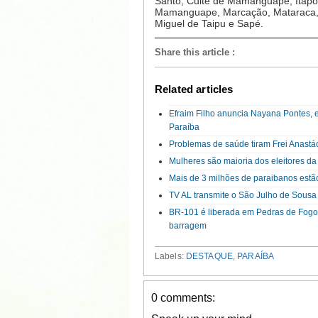
Santo, Cuité de Mamanguape, Itapor
Mamanguape, Marcação, Mataraca, P
Miguel de Taipu e Sapé.
Share this article
:
Related articles
Efraim Filho anuncia Nayana Pontes, 
Paraíba
Problemas de saúde tiram Frei Anastá
Mulheres são maioria dos eleitores d
Mais de 3 milhões de paraibanos estão
TV AL transmite o São Julho de Sousa 
BR-101 é liberada em Pedras de Fogo 
barragem
Labels:
DESTAQUE
,
PARAÍBA
0 comments: