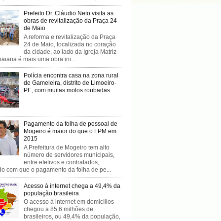
Prefeito Dr. Cláudio Neto visita as
obras de revitalização da Praça 24
de Maio
A reforma e revitalização da Praça
24 de Maio, localizada no coração
da cidade, ao lado da Igreja Matriz
baiana é mais uma obra ini...
Polícia encontra casa na zona rural
de Gameleira, distrito de Limoeiro-
PE, com muitas motos roubadas.
Pagamento da folha de pessoal de
Mogeiro é maior do que o FPM em
2015
A Prefeitura de Mogeiro tem alto
número de servidores municipais,
entre efetivos e contratados,
do com que o pagamento da folha de pe...
Acesso à internet chega a 49,4% da
população brasileira
O acesso à internet em domicílios
chegou a 85,6 milhões de
brasileiros, ou 49,4% da população,