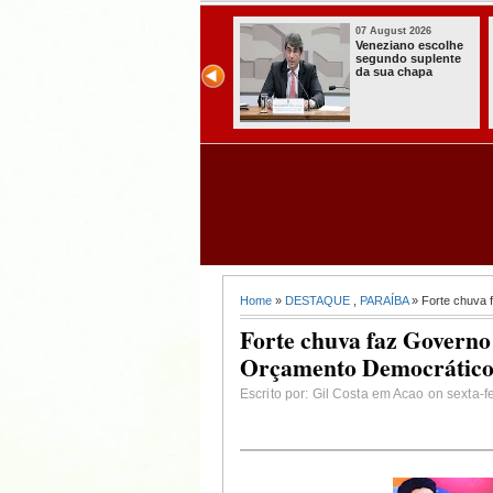
07 August 2026
07 August 2026
Paraíba alcança o
Homem é preso
melhor Ideb da
com armas,
história e consolida
munições e
avanço entre os
radiocomunicadore
maiores do Brasil
s no Conde
Home
»
DESTAQUE
,
PARAÍBA
» Forte chuva 
Forte chuva faz Governo
Orçamento Democrátic
Escrito por: Gil Costa em Acao on sexta-f