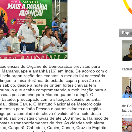
Popu
audiências do Orçamento Democrático previstas para
cadeia
 em Mamanguape e amanhã (16) em Ingá. De acordo com o
l pela organização dos eventos, a medida foi necessária
tingem a faixa litorânea do estado, cuja a previsão do
 sabido, desde a noite de ontem fortes chuvas têm
 Paraíba, o que acaba comprometendo a mobilização para a
 pessoas possam chegar a Mamanguape e a Ingá. O
Estado, preocupado com a situação, decidiu adiantar
da”, disse Carué. O Instituto Nacional de Meteorologia
de Pol
 intensas para João Pessoa e outras cidades da região
faz pa
rigo por acumulado de chuva é válido até a noite desta
nmet, são previstas chuvas de até 100 mm/dia. Há risco de
stas e transbordamentos de rios. As cidades sob alerta
yeux, Caaporã, Cabedelo, Capim, Conde, Cruz do Espírito