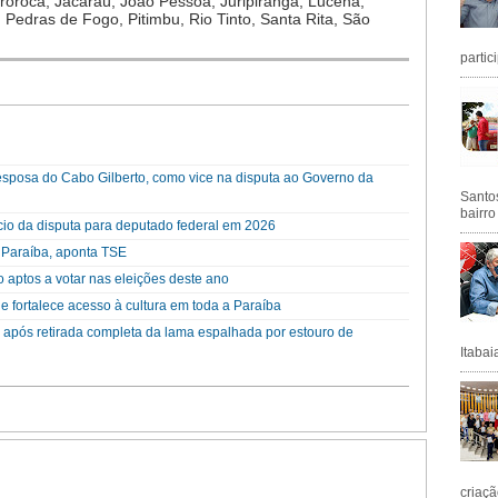
oroca, Jacaraú, João Pessoa, Juripiranga, Lucena,
edras de Fogo, Pitimbu, Rio Tinto, Santa Rita, São
partic
esposa do Cabo Gilberto, como vice na disputa ao Governo da
Santos
bairro
cio da disputa para deputado federal em 2026
a Paraíba, aponta TSE
 aptos a votar nas eleições deste ano
e fortalece acesso à cultura em toda a Paraíba
após retirada completa da lama espalhada por estouro de
Itabai
criaçã