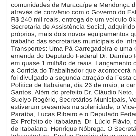
comunidades de Maracaípe e Mendonça do
através de convênio com o Governo do Est
R$ 240 mil reais, entrega de um veículo 0
Secretaria de Assistência Social, adquirid
próprios, mais dois novos equipamentos qu
trabalho das secretarias municipais de Infr
Transportes: Uma Pá Carregadeira e uma 
emenda do Deputado Federal Dr. Damião Fe
em quase 1 milhão de reais. Lançamento d
a Corrida do Trabalhador que acontecerá n
foi divulgado a segunda atração da Festa
Política de Itabaiana, dia 26 de maio, a c
Santos. Além do prefeito Dr. Cláudio Neto, 
Suelyo Rogério, Secretários Municipais, V
estiveram presentes na solenidade, o Vic
Paraíba, Lucas Ribeiro e o Deputado Feder
Ex-Prefeito de Itabaiana, Dr. Lúcio Flávio, 
de Itabaiana, Henrique Nóbrega. O Secretá
Infraestrutura, Suelyo Rogério disse que e