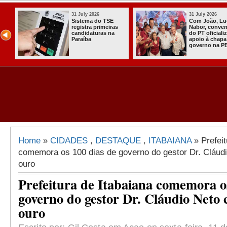
31 July 2026
31 July 2026
Com João, Lucas e
Presidente do TRE-
Nabor, convenção
PB garante eleições
do PT oficializa
de 2026 com
apoio à chapa do
“tranquilidade,
governo na PB
eficiência e
celeridade” na PB
Home
»
CIDADES
,
DESTAQUE
,
ITABAIANA
» Prefeit
comemora os 100 dias de governo do gestor Dr. Cláud
ouro
Prefeitura de Itabaiana comemora os
governo do gestor Dr. Cláudio Neto
ouro