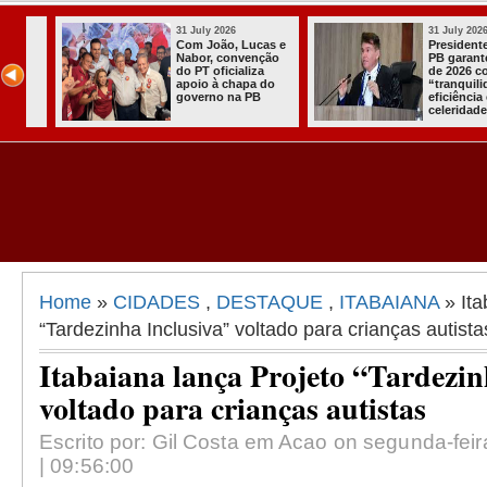
31 July 2026
28 July 2026
 e
Presidente do TRE-
Operação con
o
PB garante eleições
entre PB e RN
de 2026 com
captura forag
“tranquilidade,
alta periculos
eficiência e
em CG
celeridade” na PB
Home
»
CIDADES
,
DESTAQUE
,
ITABAIANA
» Ita
“Tardezinha Inclusiva” voltado para crianças autista
Itabaiana lança Projeto “Tardezin
voltado para crianças autistas
Escrito por: Gil Costa em Acao on segunda-feir
| 09:56:00