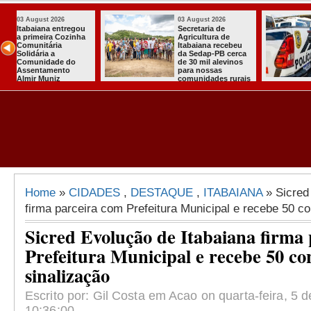
03 August 2026
03 August 2026
ou
Secretaria de
Mulher em ap
ha
Agricultura de
surto esfaquei
Itabaiana recebeu
própria mãe 
da Sedap-PB cerca
João Pessoa
de 30 mil alevinos
para nossas
comunidades rurais
Home
»
CIDADES
,
DESTAQUE
,
ITABAIANA
» Sicred
firma parceira com Prefeitura Municipal e recebe 50 c
Sicred Evolução de Itabaiana firma
Prefeitura Municipal e recebe 50 co
sinalização
Escrito por: Gil Costa em Acao on quarta-feira, 5 
10:36:00