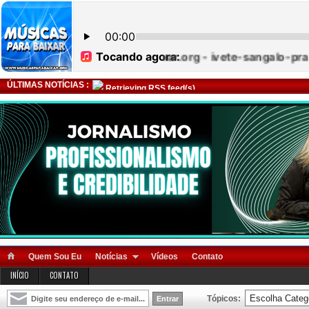
ÚLTIMAS NOTÍCIAS :
Retrieving RSS feed(s)
Quem Sou Eu
Notícias
Vídeos
Contato
INÍCIO
CONTATO
Tópicos: