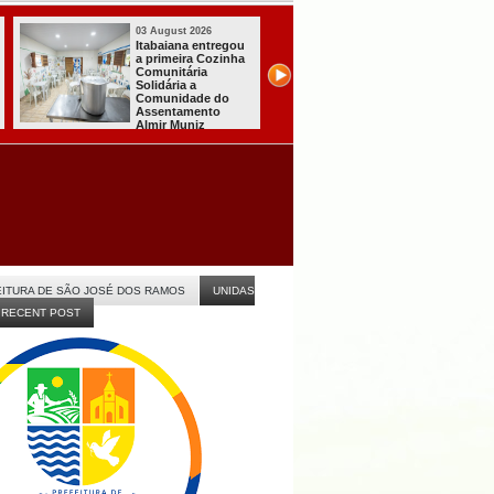
03 August 2026
03 August 2026
Mulher em aparente
PT oficializa
surto esfaqueia a
candidatura de
própria mãe em
para concorrer
a
João Pessoa
quarto mandat
presidente
is
ITURA DE SÃO JOSÉ DOS RAMOS
UNIDAS
RECENT POST