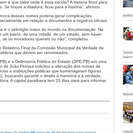
em é que sabe onde é essa escola? A história ficou para
 Se houve a ditadura, ficou para a história”, afirmou.
partic
troca desses nomes poderia gerar complicações
ecialmente em relação a documentos e registros oficiais.
que é o imbróglio maior do mundo na documentação. Na
 de um bairro, de uma cidade, de um estado, sem haver
s, se os moradores querem ou não”, completou.
Relatório Final da Comissão Municipal da Verdade de
 públicos que devem ser renomeados.
Santos
bairro
MPPB) e a Defensoria Pública do Estado (DPE-PB) em uma
 de João Pessoa solicitou a alteração dos nomes de
fícios e instituições públicas que homenageiam figuras
5), buscando garantir o direito à memória e à verdade,
tória. A capital paraibana tem 15 dias úteis para informar
s.
Itabai
criaçã
a recebeu da Sedap-PB cerca de 30 mil alevinos para nossas