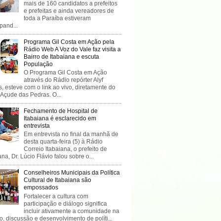
mais de 160 candidatos a prefeitos
e prefeitas e ainda vereadores de
toda a Paraíba estiveram
ipand...
Programa Gil Costa em Ação pela
Rádio Web A Voz do Vale faz visita a
Bairro de Itabaiana e escuta
População
O Programa Gil Costa em Ação
através do Rádio repórter Alyf
, esteve com o link ao vivo, diretamente do
 Açude das Pedras. O...
Fechamento de Hospital de
Itabaiana é esclarecido em
entrevista
Em entrevista no final da manhã de
desta quarta-feira (5) à Rádio
Correio Itabaiana, o prefeito de
ana, Dr. Lúcio Flávio falou sobre o...
Conselheiros Municipais da Política
Cultural de Itabaiana são
empossados
Fortalecer a cultura com
participação e diálogo significa
incluir ativamente a comunidade na
o, discussão e desenvolvimento de políti...