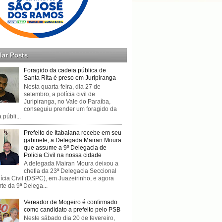
lar Posts
Foragido da cadeia pública de
Santa Rita é preso em Juripiranga
Nesta quarta-feira, dia 27 de
setembro, a polícia civil de
Juripiranga, no Vale do Paraíba,
conseguiu prender um foragido da
 públi...
Prefeito de Itabaiana recebe em seu
gabinete, a Delegada Mairan Moura
que assume a 9º Delegacia de
Policia Civil na nossa cidade
A delegada Mairan Moura deixou a
chefia da 23ª Delegacia Seccional
ícia Civil (DSPC), em Juazeirinho, e agora
rte da 9ª Delega...
Vereador de Mogeiro é confirmado
como candidato a prefeito pelo PSB
Neste sábado dia 20 de fevereiro,