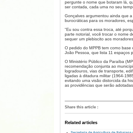
pergunte o nome que botaram lá, qu
ser contada, cada uma no seu tempo.
Gonçalves argumentou ainda que a 
burocráticas para os moradores, esp
“Eu sou contra essa troca, até por
parte notorial, você trocar o nome
sequer um plebiscito aos moradore
O pedido do MPPB tem como base o 
João Pessoa, que lista 11 espaços
O Ministério Público da Paraíba (
recomendação conjunta ao município
logradouros, vias de transporte, edi
ligadas à ditadura militar (1964-198
evitando uma visão distorcida da his
as providências que serão adotada
Share this article
:
Related articles
Secretaria de Agricultura de Itabaian