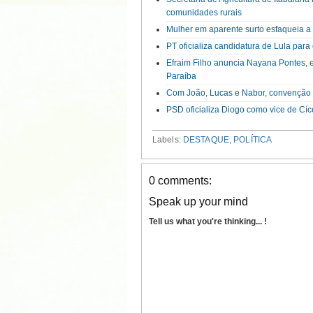
comunidades rurais
Mulher em aparente surto esfaqueia 
PT oficializa candidatura de Lula par
Efraim Filho anuncia Nayana Pontes, 
Paraíba
Com João, Lucas e Nabor, convenção d
PSD oficializa Diogo como vice de Cí
Labels:
DESTAQUE
,
POLÍTICA
0 comments:
Speak up your mind
Tell us what you're thinking... !