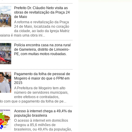
Prefeito Dr. Cláudio Neto visita as
obras de revitalização da Praça 24
de Maio
A reforma e revitalização da Praça
24 de Maio, localizada no coração
da cidade, ao lado da Igreja Matriz
baiana é mais uma obra ini...
Polícia encontra casa na zona rural
de Gameleira, distrito de Limoeiro-
PE, com muitas motos roubadas.
Pagamento da folha de pessoal de
Mogeiro é maior do que o FPM em
2015
A Prefeitura de Mogeiro tem alto
número de servidores municipais,
entre efetivos e contratados,
do com que o pagamento da folha de pe...
Acesso à internet chega a 49,4% da
população brasileira
O acesso à internet em domicílios
chegou a 85,6 milhões de
brasileiros, ou 49,4% da população,