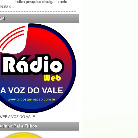
indica pesquisa divulgada pelo
esta q...
AM
WEB A VOZ DO VALE
dinho Pai e Filhos