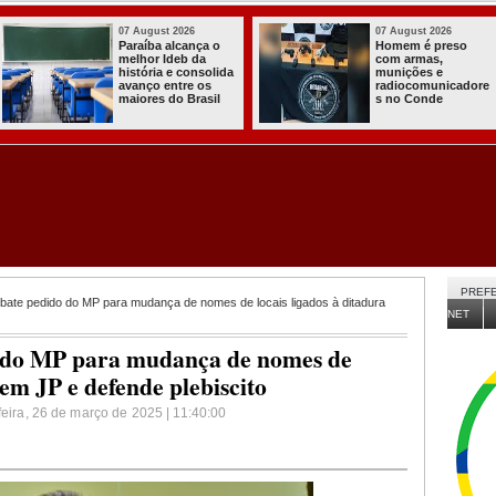
03 August 2026
03 August 2026
Itabaiana entregou
Secretaria de
a primeira Cozinha
Agricultura de
Comunitária
Itabaiana recebeu
Solidária a
da Sedap-PB cerc
Comunidade do
de 30 mil alevinos
Assentamento
para nossas
Almir Muniz
comunidades rura
PREFE
bate pedido do MP para mudança de nomes de locais ligados à ditadura
NET
 do MP para mudança de nomes de
 em JP e defende plebiscito
feira, 26 de março de 2025 | 11:40:00