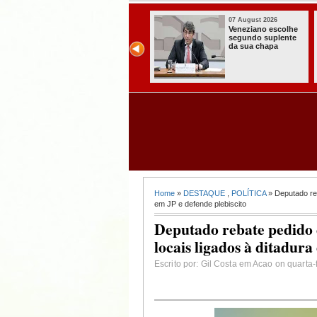
07 August 2026
07 August 2026
Paraíba alcança o
Homem é preso
melhor Ideb da
com armas,
história e consolida
munições e
avanço entre os
radiocomunicadore
maiores do Brasil
s no Conde
Home
»
DESTAQUE
,
POLÍTICA
» Deputado re
em JP e defende plebiscito
Deputado rebate pedido
locais ligados à ditadura
Escrito por: Gil Costa em Acao on quarta-