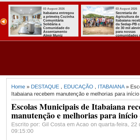
026
03 August 2026
03 Augu
 de
Mulher em aparente
PT ofic
a de
surto esfaqueia a
candid
 recebeu
própria mãe em
para co
PB cerca
João Pessoa
quarto
alevinos
presid
as
es rurais
Home
»
DESTAQUE
,
EDUCAÇÃO
,
ITABAIANA
» Esco
Itabaiana recebem manutenção e melhorias para início 
Escolas Municipais de Itabaiana re
manutenção e melhorias para início 
Escrito por: Gil Costa em Acao on quarta-feira, 22 
09:15:00