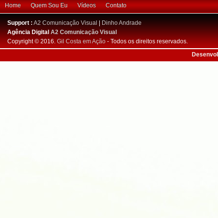
Home
Quem Sou Eu
Vídeos
Contato
Support :
A2 Comunicação Visual
|
Dinho Andrade
Agência Digital
A2 Comunicação Visual
Copyright © 2016.
Gil Costa em Ação
- Todos os direitos reservados.
Desenvol