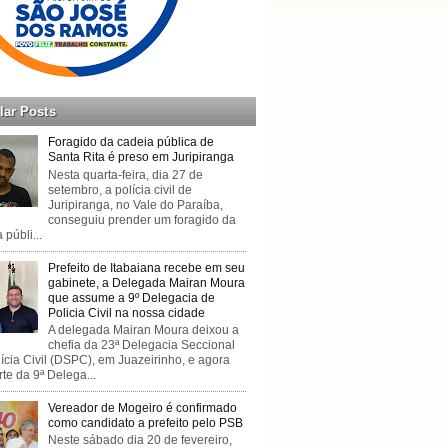
lar Posts
Foragido da cadeia pública de
Santa Rita é preso em Juripiranga
Nesta quarta-feira, dia 27 de
setembro, a polícia civil de
Juripiranga, no Vale do Paraíba,
conseguiu prender um foragido da
 públi...
Prefeito de Itabaiana recebe em seu
gabinete, a Delegada Mairan Moura
que assume a 9º Delegacia de
Policia Civil na nossa cidade
A delegada Mairan Moura deixou a
chefia da 23ª Delegacia Seccional
ícia Civil (DSPC), em Juazeirinho, e agora
rte da 9ª Delega...
Vereador de Mogeiro é confirmado
como candidato a prefeito pelo PSB
Neste sábado dia 20 de fevereiro,