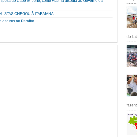
esposa do Cabo Gilberto, como vice na disputa ao Governo da
ALISTAS CHEGOU À ITABAIANA
didaturas na Paraíba
de Ita
fazen