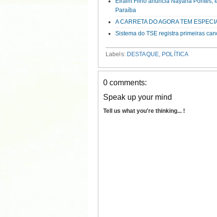
Efraim Filho anuncia Nayana Pontes, 
Paraíba
A CARRETA DO AGORA TEM ESPECI
Sistema do TSE registra primeiras can
Labels:
DESTAQUE
,
POLÍTICA
0 comments:
Speak up your mind
Tell us what you're thinking... !