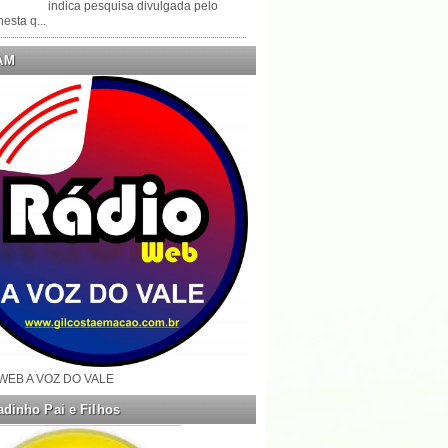
indica pesquisa divulgada pelo
esta q...
AM
WEB A VOZ DO VALE
dinho Pai e Filhos