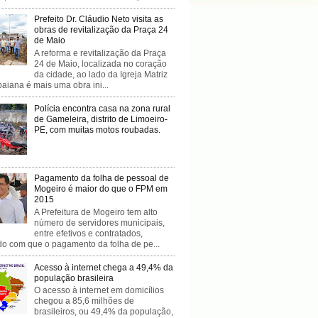
Prefeito Dr. Cláudio Neto visita as
obras de revitalização da Praça 24
de Maio
A reforma e revitalização da Praça
24 de Maio, localizada no coração
da cidade, ao lado da Igreja Matriz
baiana é mais uma obra ini...
Polícia encontra casa na zona rural
de Gameleira, distrito de Limoeiro-
PE, com muitas motos roubadas.
Pagamento da folha de pessoal de
Mogeiro é maior do que o FPM em
2015
A Prefeitura de Mogeiro tem alto
número de servidores municipais,
entre efetivos e contratados,
do com que o pagamento da folha de pe...
Acesso à internet chega a 49,4% da
população brasileira
O acesso à internet em domicílios
chegou a 85,6 milhões de
brasileiros, ou 49,4% da população,