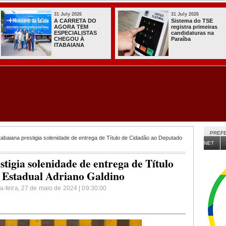
31 July 2026
31 July 2026
Sistema do TSE
Com João, Lucas e
registra primeiras
Nabor, convenção
candidaturas na
do PT oficializa
Paraíba
apoio à chapa do
governo na PB
PREFE
Itabaiana prestigia solenidade de entrega de Título de Cidadão ao Deputado
NET
stigia solenidade de entrega de Título
 Estadual Adriano Galdino
a-feira, 27 de maio de 2024 | 09:30:00