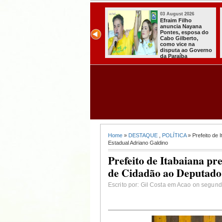
03 August 2026
31 July 2026
Efraim Filho
A CARRETA DO
anuncia Nayana
AGORA TEM
Pontes, esposa do
ESPECIALISTAS
Cabo Gilberto,
CHEGOU À
como vice na
ITABAIANA
disputa ao Governo
da Paraíba
Home
»
DESTAQUE
,
POLÍTICA
» Prefeito de 
Estadual Adriano Galdino
Prefeito de Itabaiana pre
de Cidadão ao Deputado
Escrito por: Gil Costa em Acao on segund