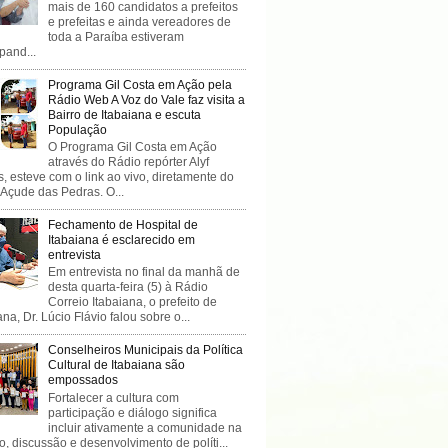
mais de 160 candidatos a prefeitos
e prefeitas e ainda vereadores de
toda a Paraíba estiveram
ipand...
Programa Gil Costa em Ação pela
Rádio Web A Voz do Vale faz visita a
Bairro de Itabaiana e escuta
População
O Programa Gil Costa em Ação
através do Rádio repórter Alyf
, esteve com o link ao vivo, diretamente do
 Açude das Pedras. O...
Fechamento de Hospital de
Itabaiana é esclarecido em
entrevista
Em entrevista no final da manhã de
desta quarta-feira (5) à Rádio
Correio Itabaiana, o prefeito de
ana, Dr. Lúcio Flávio falou sobre o...
Conselheiros Municipais da Política
Cultural de Itabaiana são
empossados
Fortalecer a cultura com
participação e diálogo significa
incluir ativamente a comunidade na
o, discussão e desenvolvimento de políti...