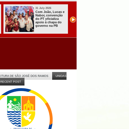
31 July 2026
28 July 2026
Presidente do TRE-
Operação conjunta
PB garante eleições
entre PB e RN
de 2026 com
captura foragido de
“tranquilidade,
alta periculosidade
eficiência e
em CG
celeridade” na PB
ITURA DE SÃO JOSÉ DOS RAMOS
UNIDAS
RECENT POST