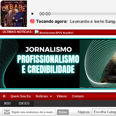
ÚLTIMAS NOTÍCIAS :
Retrieving RSS feed(s)
Quem Sou Eu
Notícias
Vídeos
Contato
INÍCIO
CONTATO
Tópicos: