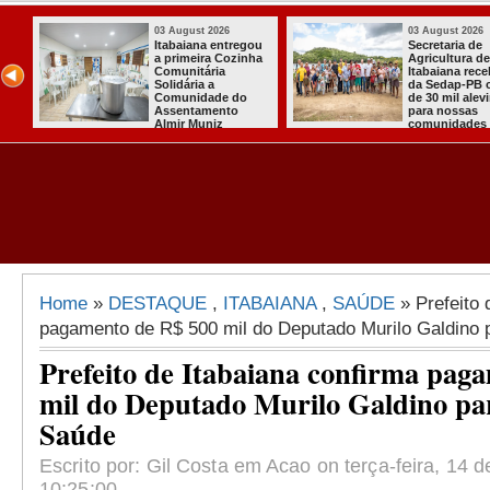
03 August 2026
03 August 2026
Secretaria de
Mulher em aparente
Agricultura de
surto esfaqueia a
Itabaiana recebeu
própria mãe em
da Sedap-PB cerca
João Pessoa
de 30 mil alevinos
para nossas
comunidades rurais
Home
»
DESTAQUE
,
ITABAIANA
,
SAÚDE
» Prefeito 
pagamento de R$ 500 mil do Deputado Murilo Galdino 
Prefeito de Itabaiana confirma pag
mil do Deputado Murilo Galdino par
Saúde
Escrito por: Gil Costa em Acao on terça-feira, 14 
10:25:00