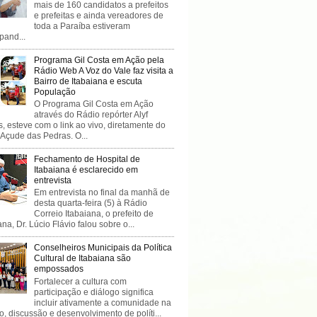
mais de 160 candidatos a prefeitos
e prefeitas e ainda vereadores de
toda a Paraíba estiveram
ipand...
Programa Gil Costa em Ação pela
Rádio Web A Voz do Vale faz visita a
Bairro de Itabaiana e escuta
População
O Programa Gil Costa em Ação
através do Rádio repórter Alyf
, esteve com o link ao vivo, diretamente do
 Açude das Pedras. O...
Fechamento de Hospital de
Itabaiana é esclarecido em
entrevista
Em entrevista no final da manhã de
desta quarta-feira (5) à Rádio
Correio Itabaiana, o prefeito de
ana, Dr. Lúcio Flávio falou sobre o...
Conselheiros Municipais da Política
Cultural de Itabaiana são
empossados
Fortalecer a cultura com
participação e diálogo significa
incluir ativamente a comunidade na
o, discussão e desenvolvimento de políti...