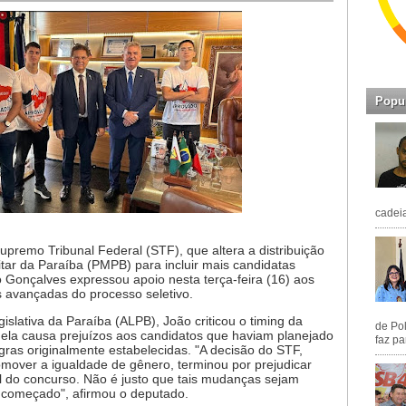
Popu
cadeia
premo Tribunal Federal (STF), que altera a distribuição
itar da Paraíba (PMPB) para incluir mais candidatas
 Gonçalves expressou apoio nesta terça-feira (16) aos
 avançadas do processo seletivo.
slativa da Paraíba (ALPB), João criticou o timing da
de Pol
ela causa prejuízos aos candidatos que haviam planejado
faz pa
ras originalmente estabelecidas. "A decisão do STF,
over a igualdade de gênero, terminou por prejudicar
al do concurso. Não é justo que tais mudanças sejam
 começado", afirmou o deputado.