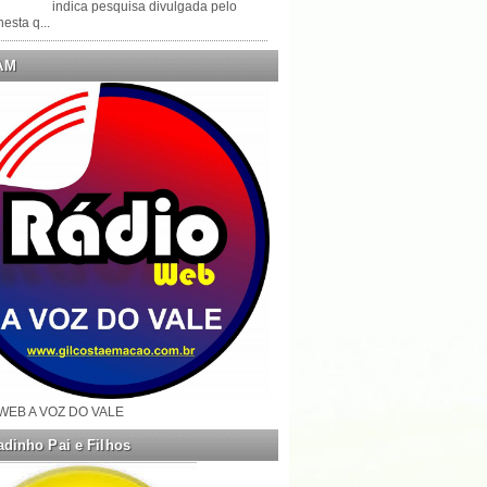
indica pesquisa divulgada pelo
esta q...
AM
WEB A VOZ DO VALE
dinho Pai e Filhos