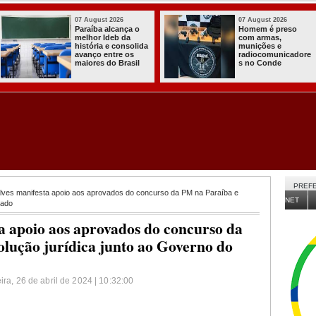
03 August 2026
03 August 2026
Itabaiana entregou
Secretaria de
a primeira Cozinha
Agricultura de
Comunitária
Itabaiana recebeu
Solidária a
da Sedap-PB cerca
Comunidade do
de 30 mil alevinos
Assentamento
para nossas
Almir Muniz
comunidades rurais
PREFE
ves manifesta apoio aos aprovados do concurso da PM na Paraíba e
NET
tado
a apoio aos aprovados do concurso da
olução jurídica junto ao Governo do
ira, 26 de abril de 2024 | 10:32:00