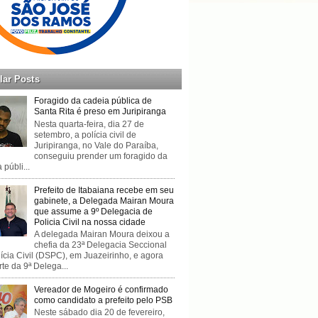
lar Posts
Foragido da cadeia pública de
Santa Rita é preso em Juripiranga
Nesta quarta-feira, dia 27 de
setembro, a polícia civil de
Juripiranga, no Vale do Paraíba,
conseguiu prender um foragido da
 públi...
Prefeito de Itabaiana recebe em seu
gabinete, a Delegada Mairan Moura
que assume a 9º Delegacia de
Policia Civil na nossa cidade
A delegada Mairan Moura deixou a
chefia da 23ª Delegacia Seccional
ícia Civil (DSPC), em Juazeirinho, e agora
rte da 9ª Delega...
Vereador de Mogeiro é confirmado
como candidato a prefeito pelo PSB
Neste sábado dia 20 de fevereiro,