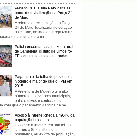
Prefeito Dr. Cláudio Neto visita as
obras de revitalização da Praça 24
de Maio
A reforma e revitalização da Praça
24 de Maio, localizada no coração
da cidade, ao lado da Igreja Matriz
baiana é mais uma obra ini...
Polícia encontra casa na zona rural
de Gameleira, distrito de Limoeiro-
PE, com muitas motos roubadas.
Pagamento da folha de pessoal de
Mogeiro é maior do que o FPM em
2015
A Prefeitura de Mogeiro tem alto
número de servidores municipais,
entre efetivos e contratados,
do com que o pagamento da folha de pe...
Acesso à internet chega a 49,4% da
população brasileira
O acesso à internet em domicílios
chegou a 85,6 milhões de
brasileiros, ou 49,4% da população,