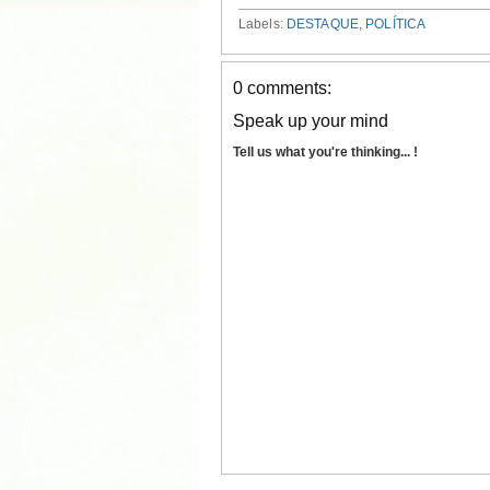
Labels:
DESTAQUE
,
POLÍTICA
0 comments:
Speak up your mind
Tell us what you're thinking... !