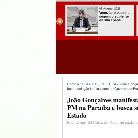
07 August 2026
07 August 2026
Paraíba alcança o
Homem é preso
melhor Ideb da
com armas,
história e consolida
munições e
avanço entre os
radiocomunicadore
maiores do Brasil
s no Conde
Home
»
DESTAQUE
,
POLÍTICA
» João Gonçal
busca solução jurídica junto ao Governo do Es
João Gonçalves manifest
PM na Paraíba e busca s
Estado
Escrito por: Gil Costa em Acao on sexta-fe