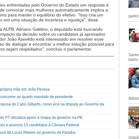
des enfrentadas pelo Governo do Estado em resposta à
 de convocar mais mulheres automaticamente implica a
 para manter o equilíbrio do efetivo. "Isso cria um
partic
 em uma situação de incerteza e injustiça", disse.
a ALPB, Adriano Galdino, o deputado está buscando
o impacto da decisão sobre os candidatos já aprovados
ador João Azevêdo está interessado em resolver esse
 de dialogar e encontrar a melhor solução possível para
tos sejam respeitados", concluiu o parlamentar.
Santos
bairro
a própria mãe em João Pessoa
a concorrer ao quarto mandato de presidente
Itabai
esposa do Cabo Gilberto, como vice na disputa ao Governo da
o PT oficializa apoio à chapa do governo na PB
cero e anuncia 13 candidatos à Câmara Federal
ra de Lucas Ribeiro ao governo da Paraíba
criaçã