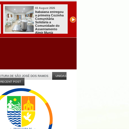
03 August 2026
03 August 2026
Mulher em aparente
PT oficializa
surto esfaqueia a
candidatura de L
própria mãe em
para concorrer ao
João Pessoa
quarto mandato 
presidente
ITURA DE SÃO JOSÉ DOS RAMOS
UNIDAS
RECENT POST