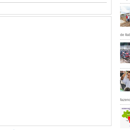
de Ita
fazen