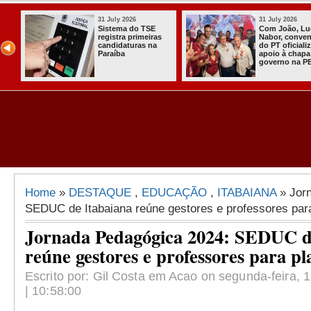
31 July 2026
31 July 2026
Sistema do TSE
Com João, Lu
registra primeiras
Nabor, conve
candidaturas na
do PT oficiali
Paraíba
apoio à chapa
governo na P
Home
»
DESTAQUE
,
EDUCAÇÃO
,
ITABAIANA
» Jor
SEDUC de Itabaiana reúne gestores e professores para 
Jornada Pedagógica 2024: SEDUC d
reúne gestores e professores para pl
Escrito por: Gil Costa em Acao on segunda-feira, 
| 10:58:00