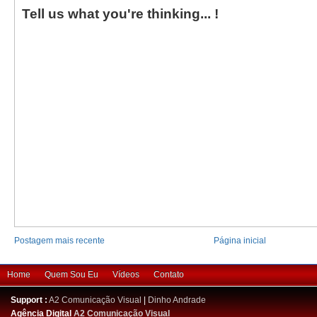
Tell us what you're thinking... !
Postagem mais recente
Página inicial
Home
Quem Sou Eu
Vídeos
Contato
Support :
A2 Comunicação Visual
|
Dinho Andrade
Agência Digital
A2 Comunicação Visual