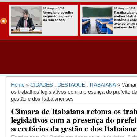
07 August 2026
07 August 2026
Paraíba alcança o
Homem é preso
melhor Ideb da
com armas,
história e consolida
munições e
avanço entre os
radiocomunicadore
maiores do Brasil
s no Conde
Home
»
CIDADES
,
DESTAQUE
,
ITABAIANA
» Câmara
os trabalhos legislativos com a presença do prefeito da
gestão e dos Itabaianenses
Câmara de Itabaiana retoma os tra
legislativos com a presença do prefei
secretários da gestão e dos Itabaian