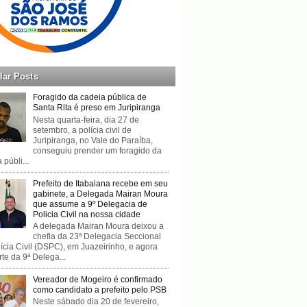
lar Posts
Foragido da cadeia pública de
Santa Rita é preso em Juripiranga
Nesta quarta-feira, dia 27 de
setembro, a polícia civil de
Juripiranga, no Vale do Paraíba,
conseguiu prender um foragido da
 públi...
Prefeito de Itabaiana recebe em seu
gabinete, a Delegada Mairan Moura
que assume a 9º Delegacia de
Policia Civil na nossa cidade
A delegada Mairan Moura deixou a
chefia da 23ª Delegacia Seccional
ícia Civil (DSPC), em Juazeirinho, e agora
rte da 9ª Delega...
Vereador de Mogeiro é confirmado
como candidato a prefeito pelo PSB
Neste sábado dia 20 de fevereiro,