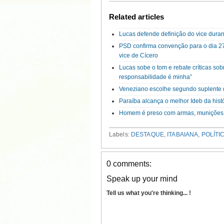
Related articles
Lucas defende definição do vice duran
PSD confirma convenção para o dia 27 
vice de Cícero
Lucas sobe o tom e rebate críticas sob
responsabilidade é minha”
Veneziano escolhe segundo suplente 
Paraíba alcança o melhor Ideb da hist
Homem é preso com armas, munições
Labels:
DESTAQUE
,
ITABAIANA
,
POLÍTI
0 comments:
Speak up your mind
Tell us what you're thinking... !