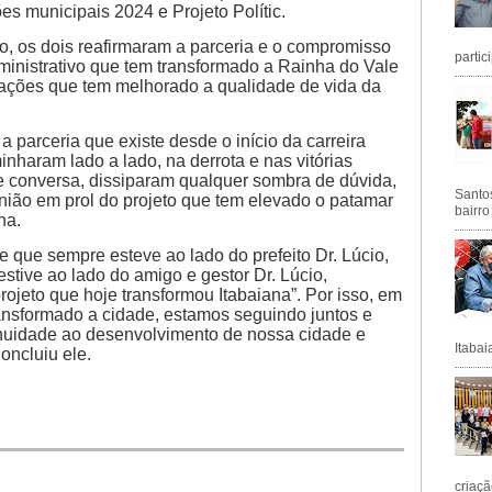
ões municipais 2024 e Projeto Polític.
o, os dois reafirmaram a parceria e o compromisso
partic
dministrativo que tem transformado a Rainha do Vale
 ações que tem melhorado a qualidade de vida da
a parceria que existe desde o início da carreira
minharam lado a lado, na derrota e nas vitórias
e conversa, dissiparam qualquer sombra de dúvida,
Santos
nião em prol do projeto que tem elevado o patamar
bairro
na.
 que sempre esteve ao lado do prefeito Dr. Lúcio,
stive ao lado do amigo e gestor Dr. Lúcio,
rojeto que hoje transformou Itabaiana”. Por isso, em
ansformado a cidade, estamos seguindo juntos e
inuidade ao desenvolvimento de nossa cidade e
Itabai
oncluiu ele.
criaçã