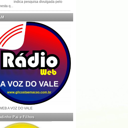
indica pesquisa divulgada pelo
esta q...
AM
WEB A VOZ DO VALE
dinho Pai e Filhos