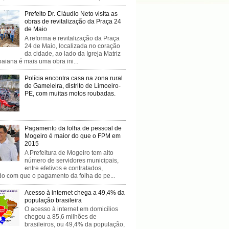
Prefeito Dr. Cláudio Neto visita as
obras de revitalização da Praça 24
de Maio
A reforma e revitalização da Praça
24 de Maio, localizada no coração
da cidade, ao lado da Igreja Matriz
baiana é mais uma obra ini...
Polícia encontra casa na zona rural
de Gameleira, distrito de Limoeiro-
PE, com muitas motos roubadas.
Pagamento da folha de pessoal de
Mogeiro é maior do que o FPM em
2015
A Prefeitura de Mogeiro tem alto
número de servidores municipais,
entre efetivos e contratados,
do com que o pagamento da folha de pe...
Acesso à internet chega a 49,4% da
população brasileira
O acesso à internet em domicílios
chegou a 85,6 milhões de
brasileiros, ou 49,4% da população,