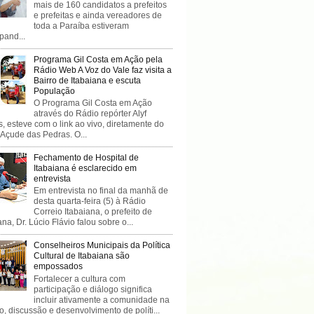
mais de 160 candidatos a prefeitos
e prefeitas e ainda vereadores de
toda a Paraíba estiveram
ipand...
Programa Gil Costa em Ação pela
Rádio Web A Voz do Vale faz visita a
Bairro de Itabaiana e escuta
População
O Programa Gil Costa em Ação
através do Rádio repórter Alyf
, esteve com o link ao vivo, diretamente do
 Açude das Pedras. O...
Fechamento de Hospital de
Itabaiana é esclarecido em
entrevista
Em entrevista no final da manhã de
desta quarta-feira (5) à Rádio
Correio Itabaiana, o prefeito de
ana, Dr. Lúcio Flávio falou sobre o...
Conselheiros Municipais da Política
Cultural de Itabaiana são
empossados
Fortalecer a cultura com
participação e diálogo significa
incluir ativamente a comunidade na
o, discussão e desenvolvimento de políti...