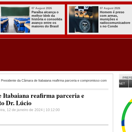
026
03 August 2026
03 Augus
preso
Itabaiana entregou
Secreta
,
a primeira Cozinha
Agricul
e
Comunitária
Itabaia
nicadore
Solidária a
da Sed
e
Comunidade do
de 30 m
Assentamento
para n
Almir Muniz
comuni
PREFE
 Presidente da Câmara de Itabaiana reafirma parceria e compromisso com
NET
 Itabaiana reafirma parceria e
o Dr. Lúcio
eira, 12 de janeiro de 2024 | 10:12:00