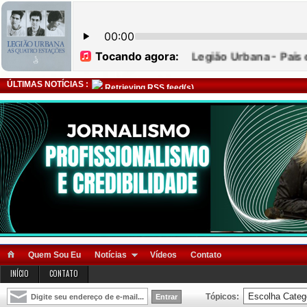
ÚLTIMAS NOTÍCIAS :
Retrieving RSS feed(s)
Quem Sou Eu
Notícias
Vídeos
Contato
INÍCIO
CONTATO
Tópicos: