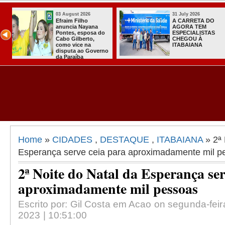
31 July 2026
31 July 2
A DO
Sistema do TSE
Com Joã
EM
registra primeiras
Nabor, 
ISTAS
candidaturas na
do PT of
À
Paraíba
apoio à
A
governo
Home
»
CIDADES
,
DESTAQUE
,
ITABAIANA
» 2ª 
Esperança serve ceia para aproximadamente mil p
2ª Noite do Natal da Esperança ser
aproximadamente mil pessoas
Escrito por: Gil Costa em Acao on segunda-fei
2023 | 10:51:00