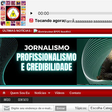
ÚLTIMAS NOTÍCIAS :
Retrieving RSS feed(s)
Quem Sou Eu
Notícias
Vídeos
Contato
INÍCIO
CONTATO
Tópicos: