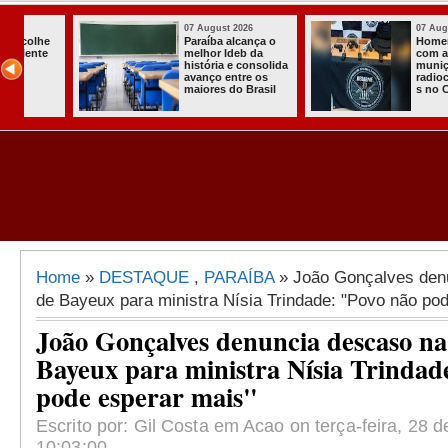
07 August 2026
03 August 2026
o
Homem é preso
Itabaiana ent
com armas,
a primeira Co
ida
munições e
Comunitária
radiocomunicadore
Solidária a
l
s no Conde
Comunidade 
Assentament
Almir Muniz
Home
»
DESTAQUE
,
PARAÍBA
» João Gonçalves den
de Bayeux para ministra Nísia Trindade: "Povo não po
João Gonçalves denuncia descaso n
Bayeux para ministra Nísia Trindad
pode esperar mais"
Escrito por: Gil Costa em Acao on terça-feira, 28 
10:03:00