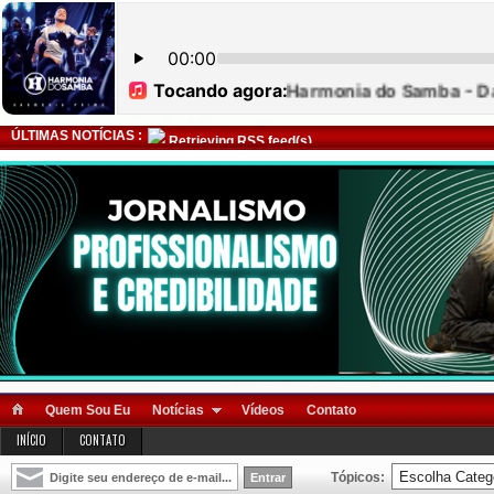
ÚLTIMAS NOTÍCIAS :
Retrieving RSS feed(s)
Quem Sou Eu
Notícias
Vídeos
Contato
INÍCIO
CONTATO
Tópicos: