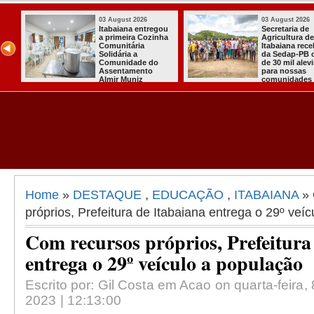
03 August 2026
03 August 2026
Secretaria de
Mulher em aparente
Agricultura de
surto esfaqueia a
Itabaiana recebeu
própria mãe em
da Sedap-PB cerca
João Pessoa
de 30 mil alevinos
para nossas
comunidades rurais
Home
»
DESTAQUE
,
EDUCAÇÃO
,
ITABAIANA
» 
próprios, Prefeitura de Itabaiana entrega o 29º veí
Com recursos próprios, Prefeitura
entrega o 29º veículo a população
Escrito por: Gil Costa em Acao on quarta-feira
2023 | 12:13:00