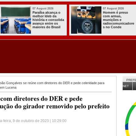
07 August 2026
03 August 2026
Homem é preso
Itabaiana entregou
com armas,
a primeira Cozinha
munições e
Comunitária
radiocomunicadore
Solidária a
s no Conde
Comunidade do
Assentamento
Almir Muniz
PREFE
oão Gonçalves se reúne com diretores do DER e pede celeridade para
NET
o em Lucena
 com diretores do DER e pede
ução do girador removido pelo prefeito
a-feira, 9 de outubro de 2023 | 10:29:00