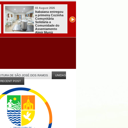
03 August 2026
03 August 2026
Secretaria de
Mulher em aparente
Agricultura de
surto esfaqueia a
Itabaiana recebeu
própria mãe em
da Sedap-PB cerca
João Pessoa
de 30 mil alevinos
para nossas
comunidades rurais
ITURA DE SÃO JOSÉ DOS RAMOS
UNIDAS
RECENT POST