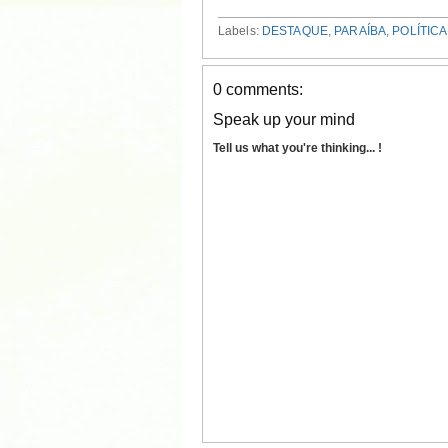
Labels:
DESTAQUE
,
PARAÍBA
,
POLÍTICA
0 comments:
Speak up your mind
Tell us what you're thinking... !