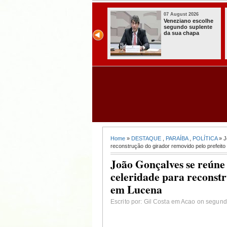
07 August 2026
07 August 2026
Veneziano escolhe
Paraíba alcança o
segundo suplente
melhor Ideb da
da sua chapa
história e consolida
avanço entre os
maiores do Brasil
Home
»
DESTAQUE
,
PARAÍBA
,
POLÍTICA
» J
reconstrução do girador removido pelo prefeit
João Gonçalves se reúne
celeridade para reconstr
em Lucena
Escrito por: Gil Costa em Acao on segund