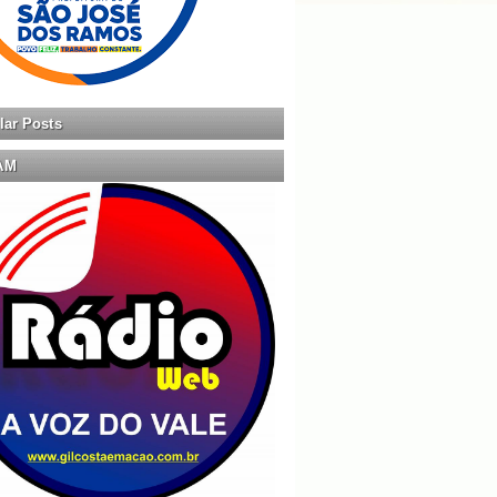
lar Posts
AM