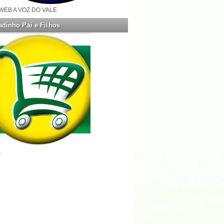
WEB A VOZ DO VALE
dinho Pai e Filhos
B