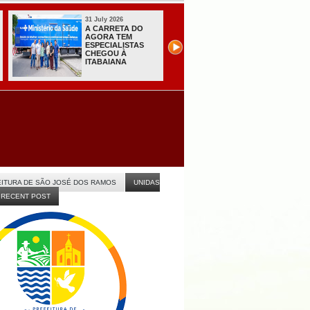
31 July 2026
31 July 2026
A CARRETA DO
Sistema do TSE
AGORA TEM
registra primeiras
ESPECIALISTAS
candidaturas na
CHEGOU À
Paraíba
ITABAIANA
ITURA DE SÃO JOSÉ DOS RAMOS
UNIDAS
RECENT POST