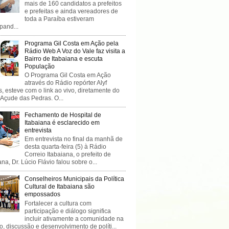
mais de 160 candidatos a prefeitos
e prefeitas e ainda vereadores de
toda a Paraíba estiveram
ipand...
Programa Gil Costa em Ação pela
Rádio Web A Voz do Vale faz visita a
Bairro de Itabaiana e escuta
População
O Programa Gil Costa em Ação
através do Rádio repórter Alyf
, esteve com o link ao vivo, diretamente do
 Açude das Pedras. O...
Fechamento de Hospital de
Itabaiana é esclarecido em
entrevista
Em entrevista no final da manhã de
desta quarta-feira (5) à Rádio
Correio Itabaiana, o prefeito de
ana, Dr. Lúcio Flávio falou sobre o...
Conselheiros Municipais da Política
Cultural de Itabaiana são
empossados
Fortalecer a cultura com
participação e diálogo significa
incluir ativamente a comunidade na
o, discussão e desenvolvimento de políti...