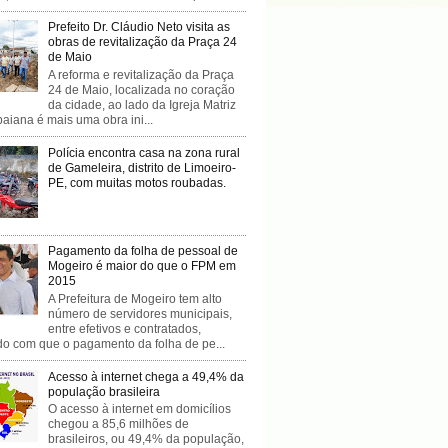
Prefeito Dr. Cláudio Neto visita as
obras de revitalização da Praça 24
de Maio
A reforma e revitalização da Praça
24 de Maio, localizada no coração
da cidade, ao lado da Igreja Matriz
baiana é mais uma obra ini...
Polícia encontra casa na zona rural
de Gameleira, distrito de Limoeiro-
PE, com muitas motos roubadas.
Pagamento da folha de pessoal de
Mogeiro é maior do que o FPM em
2015
A Prefeitura de Mogeiro tem alto
número de servidores municipais,
entre efetivos e contratados,
do com que o pagamento da folha de pe...
Acesso à internet chega a 49,4% da
população brasileira
O acesso à internet em domicílios
chegou a 85,6 milhões de
brasileiros, ou 49,4% da população,