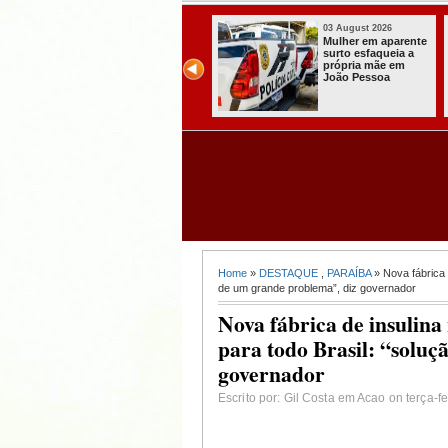
03 August 2026
03 August 2026
Secretaria de
Mulher em aparente
Agricultura de
surto esfaqueia a
Itabaiana recebeu
própria mãe em
da Sedap-PB cerca
João Pessoa
de 30 mil alevinos
para nossas
comunidades rurais
Home
»
DESTAQUE
,
PARAÍBA
» Nova fábrica 
de um grande problema”, diz governador
Nova fábrica de insulin
para todo Brasil: “solu
governador
Escrito por: Gil Costa em Acao on terça-f