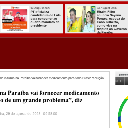
03 August 2026
03 August 2026
PT oficializa
Efraim Filho
candidatura de Lula
anuncia Nayana
para concorrer ao
Pontes, esposa do
quarto mandato de
Cabo Gilberto,
presidente
como vice na
disputa ao Governo
da Paraíba
PREFE
de insulina na Paraíba vai fornecer medicamento para todo Brasil: “solução
NET
a na Paraíba vai fornecer medicamento
ção de um grande problema”, diz
eira, 29 de agosto de 2023 | 09:58:00