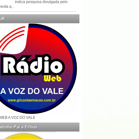
indica pesquisa divulgada pelo
esta q...
AM
WEB A VOZ DO VALE
dinho Pai e Filhos