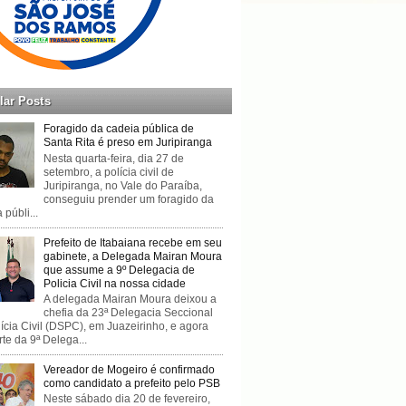
lar Posts
Foragido da cadeia pública de
Santa Rita é preso em Juripiranga
Nesta quarta-feira, dia 27 de
setembro, a polícia civil de
Juripiranga, no Vale do Paraíba,
conseguiu prender um foragido da
 públi...
Prefeito de Itabaiana recebe em seu
gabinete, a Delegada Mairan Moura
que assume a 9º Delegacia de
Policia Civil na nossa cidade
A delegada Mairan Moura deixou a
chefia da 23ª Delegacia Seccional
ícia Civil (DSPC), em Juazeirinho, e agora
rte da 9ª Delega...
Vereador de Mogeiro é confirmado
como candidato a prefeito pelo PSB
Neste sábado dia 20 de fevereiro,