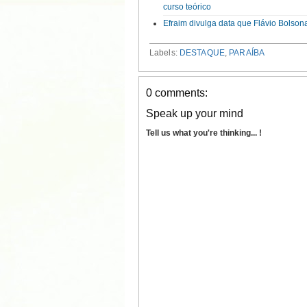
curso teórico
Efraim divulga data que Flávio Bolso
Labels:
DESTAQUE
,
PARAÍBA
0 comments:
Speak up your mind
Tell us what you're thinking... !