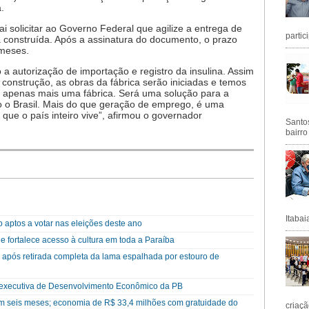
.
 solicitar ao Governo Federal que agilize a entrega de
partic
a construída. Após a assinatura do documento, o prazo
 meses.
 a autorização de importação e registro da insulina. Assim
 construção, as obras da fábrica serão iniciadas e temos
é apenas mais uma fábrica. Será uma solução para a
o o Brasil. Mais do que geração de emprego, é uma
que o país inteiro vive”, afirmou o governador
Santos
bairro
Itabai
 aptos a votar nas eleições deste ano
e fortalece acesso à cultura em toda a Paraíba
após retirada completa da lama espalhada por estouro de
 executiva de Desenvolvimento Econômico da PB
em seis meses; economia de R$ 33,4 milhões com gratuidade do
criaçã