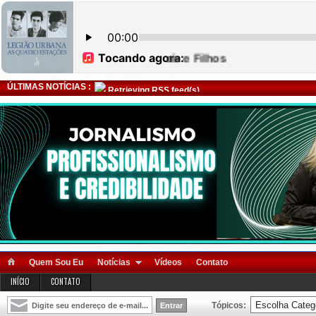
ÚLTIMAS NOTÍCIAS :
Retrieving RSS feed(s)
Quem Sou Eu
Notícias
Vídeos
Contato
INÍCIO
CONTATO
Tópicos: