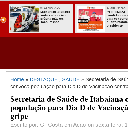
03 August 2026
03 August 2026
Mulher em aparente
PT oficializa
surto esfaqueia a
candidatura d
u
própria mãe em
para concorre
ca
João Pessoa
quarto manda
s
presidente
ais
Home
»
DESTAQUE
,
SAÚDE
» Secretaria de Saú
convoca população para Dia D de Vacinação contra
Secretaria de Saúde de Itabaiana 
população para Dia D de Vacinaçã
gripe
Escrito por: Gil Costa em Acao on sexta-feira, 1