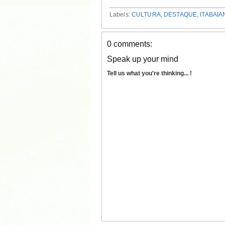
Labels:
CULTURA
,
DESTAQUE
,
ITABAIA
0 comments:
Speak up your mind
Tell us what you're thinking... !