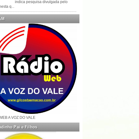
indica pesquisa divulgada pelo
esta q...
AM
WEB A VOZ DO VALE
dinho Pai e Filhos