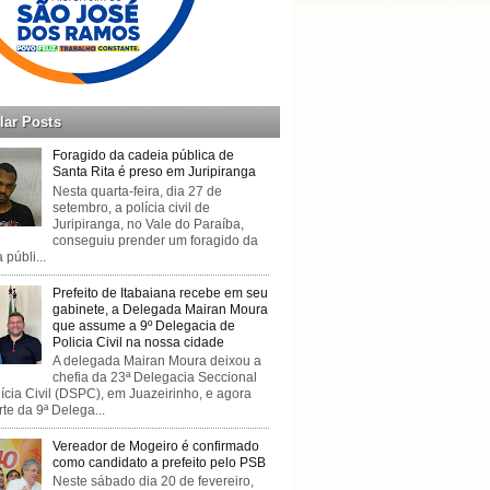
lar Posts
Foragido da cadeia pública de
Santa Rita é preso em Juripiranga
Nesta quarta-feira, dia 27 de
setembro, a polícia civil de
Juripiranga, no Vale do Paraíba,
conseguiu prender um foragido da
 públi...
Prefeito de Itabaiana recebe em seu
gabinete, a Delegada Mairan Moura
que assume a 9º Delegacia de
Policia Civil na nossa cidade
A delegada Mairan Moura deixou a
chefia da 23ª Delegacia Seccional
ícia Civil (DSPC), em Juazeirinho, e agora
rte da 9ª Delega...
Vereador de Mogeiro é confirmado
como candidato a prefeito pelo PSB
Neste sábado dia 20 de fevereiro,