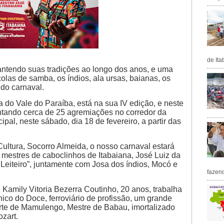
de Ita
antendo suas tradições ao longo dos anos, e uma
colas de samba, os índios, ala ursas, baianas, os
do carnaval.
a do Vale do Paraíba, está na sua IV edição, e neste
tando cerca de 25 agremiações no corredor da
cipal, neste sábado, dia 18 de fevereiro, a partir das
ultura, Socorro Almeida, o nosso carnaval estará
estres de caboclinhos de Itabaiana, José Luiz da
Leiteiro”, juntamente com Josa dos índios, Mocó e
fazen
 Kamily Vitoria Bezerra Coutinho, 20 anos, trabalha
ico do Doce, ferroviário de profissão, um grande
 arte de Mamulengo, Mestre de Babau, imortalizado
ozart.