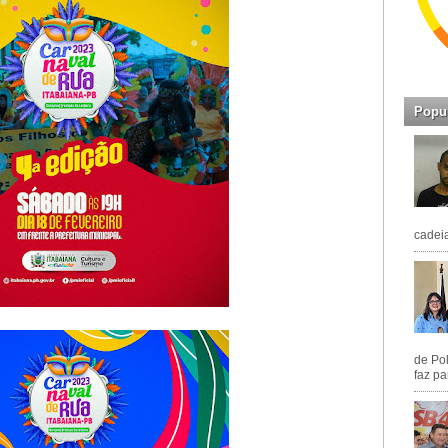
Popu
cadeia
de Pol
faz pa