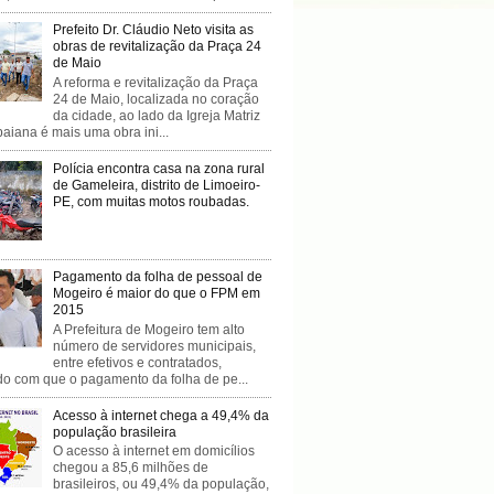
Prefeito Dr. Cláudio Neto visita as
obras de revitalização da Praça 24
de Maio
A reforma e revitalização da Praça
24 de Maio, localizada no coração
da cidade, ao lado da Igreja Matriz
baiana é mais uma obra ini...
Polícia encontra casa na zona rural
de Gameleira, distrito de Limoeiro-
PE, com muitas motos roubadas.
Pagamento da folha de pessoal de
Mogeiro é maior do que o FPM em
2015
A Prefeitura de Mogeiro tem alto
número de servidores municipais,
entre efetivos e contratados,
do com que o pagamento da folha de pe...
Acesso à internet chega a 49,4% da
população brasileira
O acesso à internet em domicílios
chegou a 85,6 milhões de
brasileiros, ou 49,4% da população,