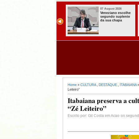
07 August 2026
07 August 2026
Paraíba alcança o
Homem é preso
melhor Ideb da
com armas,
história e consolida
munições e
avanço entre os
radiocomunicadore
maiores do Brasil
s no Conde
Home
»
CULTURA
,
DESTAQUE
,
ITABAIANA
»
Leiteiro”
Itabaiana preserva a cul
“Zé Leiteiro”
Escrito por: Gil Costa em Acao on segunda