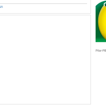
NA
Pilar-P