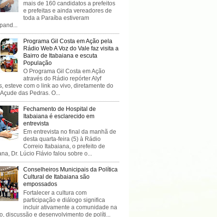
mais de 160 candidatos a prefeitos
e prefeitas e ainda vereadores de
toda a Paraíba estiveram
ipand...
Programa Gil Costa em Ação pela
Rádio Web A Voz do Vale faz visita a
Bairro de Itabaiana e escuta
População
O Programa Gil Costa em Ação
através do Rádio repórter Alyf
, esteve com o link ao vivo, diretamente do
 Açude das Pedras. O...
Fechamento de Hospital de
Itabaiana é esclarecido em
entrevista
Em entrevista no final da manhã de
desta quarta-feira (5) à Rádio
Correio Itabaiana, o prefeito de
ana, Dr. Lúcio Flávio falou sobre o...
Conselheiros Municipais da Política
Cultural de Itabaiana são
empossados
Fortalecer a cultura com
participação e diálogo significa
incluir ativamente a comunidade na
o, discussão e desenvolvimento de políti...