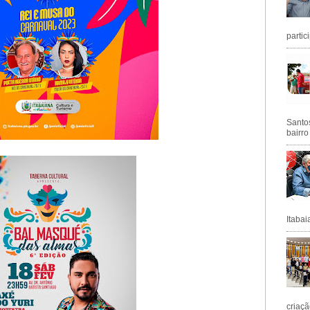
partic
Santos
bairro
Itabai
criaçã