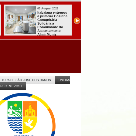
03 August 2026
03 August 2026
Mulher em aparente
PT oficializa
surto esfaqueia a
candidatura de L
própria mãe em
para concorrer ao
João Pessoa
quarto mandato 
presidente
ITURA DE SÃO JOSÉ DOS RAMOS
UNIDAS
RECENT POST