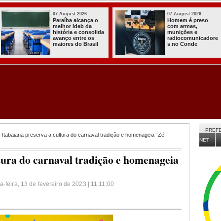
03 August 2026
03 August 2026
Itabaiana entregou
Secretaria de
a primeira Cozinha
Agricultura de
Comunitária
Itabaiana recebeu
Solidária a
da Sedap-PB cerca
Comunidade do
de 30 mil alevinos
Assentamento
para nossas
Almir Muniz
comunidades rurais
PREFE
 Itabaiana preserva a cultura do carnaval tradição e homenageia “Zé
NET
tura do carnaval tradição e homenageia
-feira, 13 de fevereiro de 2023 | 11:11:00