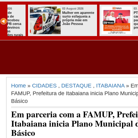
03 August 2026
03 August 2026
Mulher em aparente
PT oficializa
surto esfaqueia a
candidatura d
u
própria mãe em
para concorre
ca
João Pessoa
quarto manda
s
presidente
ais
Home
»
CIDADES
,
DESTAQUE
,
ITABAIANA
» Em
FAMUP, Prefeitura de Itabaiana inicia Plano Munic
Básico
Em parceria com a FAMUP, Prefei
Itabaiana inicia Plano Municipal
Básico