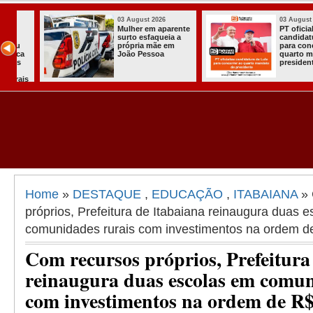
03 August 2026
03 August 2026
Mulher em aparente
PT oficializa
surto esfaqueia a
candidatura d
u
própria mãe em
para concorre
ca
João Pessoa
quarto manda
s
presidente
ais
Home
»
DESTAQUE
,
EDUCAÇÃO
,
ITABAIANA
» 
próprios, Prefeitura de Itabaiana reinaugura duas 
comunidades rurais com investimentos na ordem de
Com recursos próprios, Prefeitura
reinaugura duas escolas em comun
com investimentos na ordem de R$ 