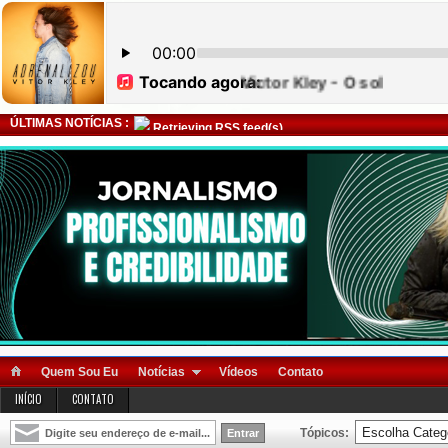
ÚLTIMAS NOTÍCIAS :
Retrieving RSS feed(s)
Quem Sou Eu
Notícias
Vídeos
Contato
INÍCIO
CONTATO
Tópicos: