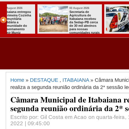
03 August 2026
03 August 2026
Mulher em aparente
PT oficializa
surto esfaqueia a
candidatura d
u
própria mãe em
para concorre
ca
João Pessoa
quarto manda
s
presidente
ais
Home
»
DESTAQUE
,
ITABAIANA
» Câmara Municip
realiza a segunda reunião ordinária da 2* sessão leg
Câmara Municipal de Itabaiana re
segunda reunião ordinária da 2* se
Escrito por: Gil Costa em Acao on quarta-feira, 
2022 | 09:45:00