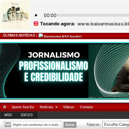
ÚLTIMAS NOTÍCIAS :
Retrieving RSS feed(s)
Quem Sou Eu
Notícias
Vídeos
Contato
INÍCIO
CONTATO
Tópicos: