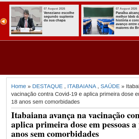
07 August 2026
07 August 2026
Paraíba alcança o
Homem é preso
melhor Ideb da
com armas,
história e consolida
munições e
avanço entre os
radiocomunicadore
maiores do Brasil
s no Conde
Home
»
DESTAQUE
,
ITABAIANA
,
SAÚDE
» Itaba
vacinação contra Covid-19 e aplica primeira dose e
18 anos sem comorbidades
Itabaiana avança na vacinação con
aplica primeira dose em pessoas a 
anos sem comorbidades