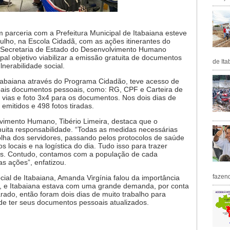
parceria com a Prefeitura Municipal de Itabaiana esteve
ulho, na Escola Cidadã, com as ações itinerantes do
 Secretaria de Estado do Desenvolvimento Humano
al objetivo viabilizar a emissão gratuita de documentos
de Ita
lnerabilidade social.
Itabaiana através do Programa Cidadão, teve acesso de
ipais documentos pessoais, como: RG, CPF e Carteira de
a vias e foto 3x4 para os documentos. Nos dois dias de
mitidos e 498 fotos tiradas.
vimento Humano, Tibério Limeira, destaca que o
ita responsabilidade. “Todas as medidas necessárias
lha dos servidores, passando pelos protocolos de saúde
 locais e na logística do dia. Tudo isso para trazer
dos. Contudo, contamos com a população de cada
as ações”, enfatizou.
fazen
ial de Itabaiana, Amanda Virgínia falou da importância
, e Itabaiana estava com uma grande demanda, por conta
ado, então foram dois dias de muito trabalho para
de ter seus documentos pessoais atualizados.