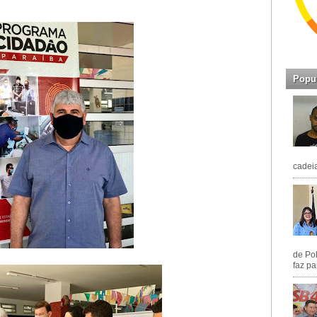
Popu
cadeia
de Pol
faz pa