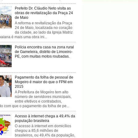
Prefeito Dr. Cláudio Neto visita as
obras de revitalização da Praça 24
de Maio
A reforma e revitalização da Praça
24 de Maio, localizada no coração
da cidade, ao lado da Igreja Matriz
baiana é mais uma obra ini...
Polícia encontra casa na zona rural
de Gameleira, distrito de Limoeiro-
PE, com muitas motos roubadas.
Pagamento da folha de pessoal de
Mogeiro é maior do que o FPM em
2015
A Prefeitura de Mogeiro tem alto
número de servidores municipais,
entre efetivos e contratados,
do com que o pagamento da folha de pe...
Acesso à internet chega a 49,4% da
população brasileira
O acesso à internet em domicílios
chegou a 85,6 milhões de
brasileiros, ou 49,4% da população,