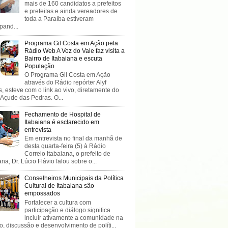
mais de 160 candidatos a prefeitos
e prefeitas e ainda vereadores de
toda a Paraíba estiveram
ipand...
Programa Gil Costa em Ação pela
Rádio Web A Voz do Vale faz visita a
Bairro de Itabaiana e escuta
População
O Programa Gil Costa em Ação
através do Rádio repórter Alyf
, esteve com o link ao vivo, diretamente do
 Açude das Pedras. O...
Fechamento de Hospital de
Itabaiana é esclarecido em
entrevista
Em entrevista no final da manhã de
desta quarta-feira (5) à Rádio
Correio Itabaiana, o prefeito de
ana, Dr. Lúcio Flávio falou sobre o...
Conselheiros Municipais da Política
Cultural de Itabaiana são
empossados
Fortalecer a cultura com
participação e diálogo significa
incluir ativamente a comunidade na
o, discussão e desenvolvimento de políti...