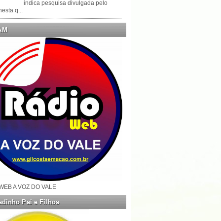
indica pesquisa divulgada pelo
esta q...
AM
WEB A VOZ DO VALE
dinho Pai e Filhos