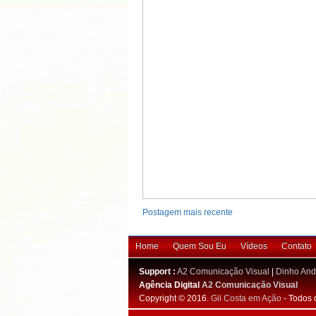
Postagem mais recente
Home
Quem Sou Eu
Vídeos
Contato
Support :
A2 Comunicação Visual
|
Dinho And
Agência Digital
A2 Comunicação Visual
Copyright © 2016.
Gil Costa em Ação
- Todos 