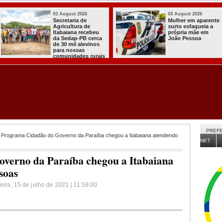
03 August 2026
03 August 2026
PT oficializa
Efraim Filho
candidatura de Lula
anuncia Nayana
para concorrer ao
Pontes, esposa do
quarto mandato de
Cabo Gilberto,
presidente
como vice na
disputa ao Governo
da Paraíba
PREFE
 Programa Cidadão do Governo da Paraíba chegou a Itabaiana atendendo
NET
verno da Paraíba chegou a Itabaiana
soas
eira, 15 de julho de 2021 | 11:59:00