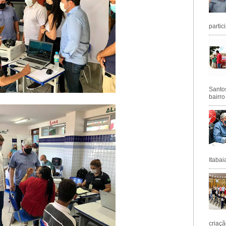
partic
Santos
bairro
Itabai
criaçã