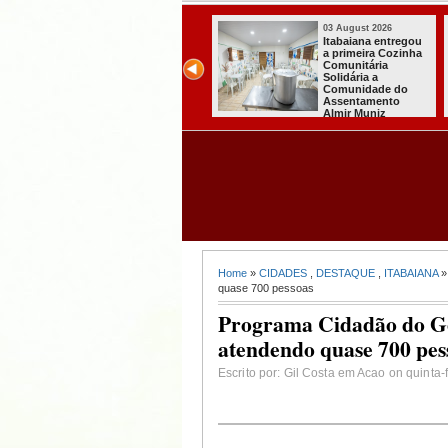
03 August 2026
03 August 2026
Secretaria de
Mulher em aparente
Agricultura de
surto esfaqueia a
Itabaiana recebeu
própria mãe em
da Sedap-PB cerca
João Pessoa
de 30 mil alevinos
para nossas
comunidades rurais
Home
»
CIDADES
,
DESTAQUE
,
ITABAIANA
»
quase 700 pessoas
Programa Cidadão do Go
atendendo quase 700 pes
Escrito por: Gil Costa em Acao on quinta-f