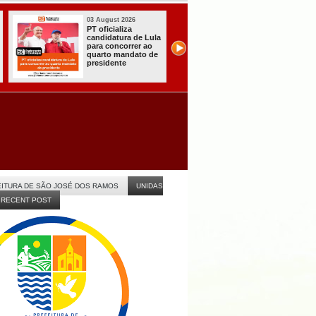
31 July 2026
31 July 2026
A CARRETA DO
Sistema do TSE
AGORA TEM
registra primeiras
ESPECIALISTAS
candidaturas na
CHEGOU À
Paraíba
ITABAIANA
ITURA DE SÃO JOSÉ DOS RAMOS
UNIDAS
RECENT POST