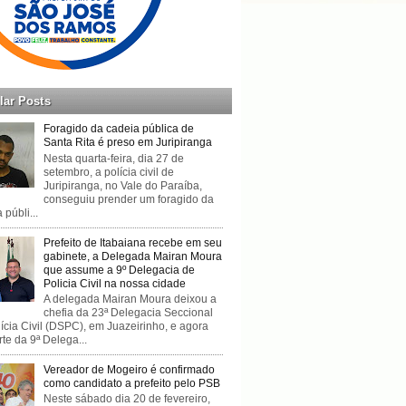
lar Posts
Foragido da cadeia pública de
Santa Rita é preso em Juripiranga
Nesta quarta-feira, dia 27 de
setembro, a polícia civil de
Juripiranga, no Vale do Paraíba,
conseguiu prender um foragido da
 públi...
Prefeito de Itabaiana recebe em seu
gabinete, a Delegada Mairan Moura
que assume a 9º Delegacia de
Policia Civil na nossa cidade
A delegada Mairan Moura deixou a
chefia da 23ª Delegacia Seccional
ícia Civil (DSPC), em Juazeirinho, e agora
rte da 9ª Delega...
Vereador de Mogeiro é confirmado
como candidato a prefeito pelo PSB
Neste sábado dia 20 de fevereiro,