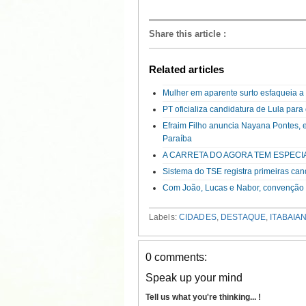
Share this article
:
Related articles
Mulher em aparente surto esfaqueia 
PT oficializa candidatura de Lula par
Efraim Filho anuncia Nayana Pontes, 
Paraíba
A CARRETA DO AGORA TEM ESPECI
Sistema do TSE registra primeiras can
Com João, Lucas e Nabor, convenção d
Labels:
CIDADES
,
DESTAQUE
,
ITABAIA
0 comments:
Speak up your mind
Tell us what you're thinking... !