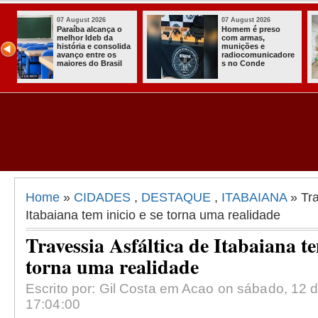
07 August 2026
03 August 2026
o
Homem é preso
Itabaiana ent
com armas,
a primeira Co
ida
munições e
Comunitária
radiocomunicadore
Solidária a
l
s no Conde
Comunidade 
Assentament
Almir Muniz
Home
»
CIDADES
,
DESTAQUE
,
ITABAIANA
» Tra
Itabaiana tem inicio e se torna uma realidade
Travessia Asfáltica de Itabaiana te
torna uma realidade
Escrito por: Gil Costa em Acao on sábado, 12 
17:04:00