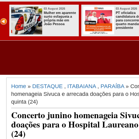
03 August 2026
03 August 2026
PT oficializa
Efraim Filho
candidatura de Lula
anuncia Nayana
para concorrer ao
Pontes, esposa do
quarto mandato de
Cabo Gilberto,
presidente
como vice na
disputa ao Govern
da Paraíba
Home
»
DESTAQUE
,
ITABAIANA
,
PARAÍBA
» Con
homenageia Sivuca e arrecada doações para o Hos
quinta (24)
Concerto junino homenageia Sivuc
doações para o Hospital Laureano
(24)