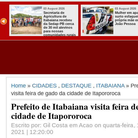
03 August 2026
03 August 2026
ou
Secretaria de
Mulher em ap
ha
Agricultura de
surto esfaquei
Itabaiana recebeu
própria mãe 
da Sedap-PB cerca
João Pessoa
de 30 mil alevinos
para nossas
comunidades rurais
Home
»
CIDADES
,
DESTAQUE
,
ITABAIANA
» Pre
visita feira de gado da cidade de Itapororoca
Prefeito de Itabaiana visita feira 
cidade de Itapororoca
Escrito por: Gil Costa em Acao on quarta-feira, 
2021 | 12:20:00