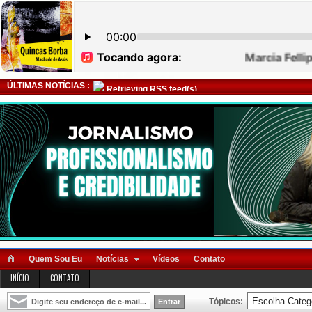
ÚLTIMAS NOTÍCIAS :
Retrieving RSS feed(s)
Quem Sou Eu
Notícias
Vídeos
Contato
INÍCIO
CONTATO
Tópicos: