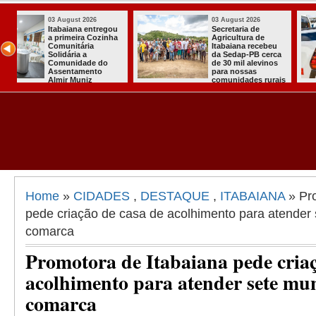
03 August 2026
03 August 2026
Mulher em aparente
PT oficializa
surto esfaqueia a
candidatura d
u
própria mãe em
para concorre
ca
João Pessoa
quarto manda
s
presidente
ais
Home
»
CIDADES
,
DESTAQUE
,
ITABAIANA
» Pro
pede criação de casa de acolhimento para atender 
comarca
Promotora de Itabaiana pede criaç
acolhimento para atender sete mun
comarca