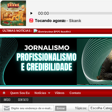
ÚLTIMAS NOTÍCIAS :
Retrieving RSS feed(s)
Quem Sou Eu
Notícias
Vídeos
Contato
INÍCIO
CONTATO
Tópicos: