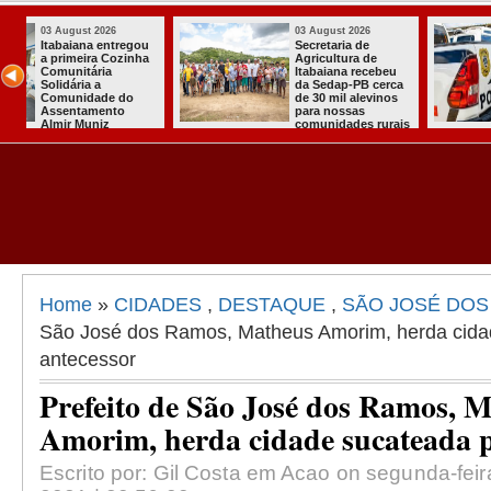
03 August 2026
03 August 2026
Mulher em aparente
PT oficializa
surto esfaqueia a
candidatura d
u
própria mãe em
para concorre
ca
João Pessoa
quarto manda
s
presidente
ais
Home
»
CIDADES
,
DESTAQUE
,
SÃO JOSÉ DO
São José dos Ramos, Matheus Amorim, herda cida
antecessor
Prefeito de São José dos Ramos, 
Amorim, herda cidade sucateada p
Escrito por: Gil Costa em Acao on segunda-feira