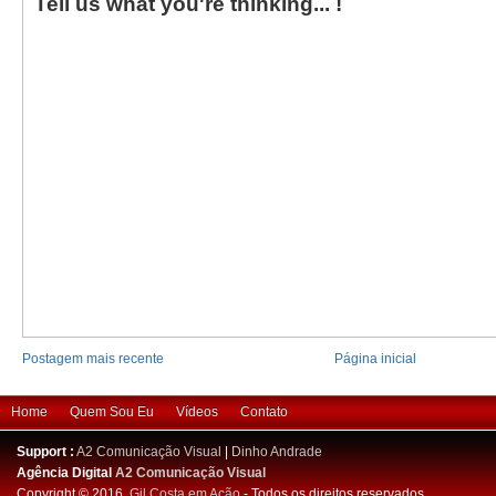
Tell us what you're thinking... !
Postagem mais recente
Página inicial
Home
Quem Sou Eu
Vídeos
Contato
Support :
A2 Comunicação Visual
|
Dinho Andrade
Agência Digital
A2 Comunicação Visual
Copyright © 2016.
Gil Costa em Ação
- Todos os direitos reservados.