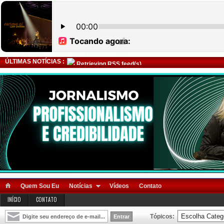
ÚLTIMAS NOTÍCIAS :
Retrieving RSS feed(s)
Quem Sou Eu
Notícias
Vídeos
Contato
INÍCIO
CONTATO
Tópicos: