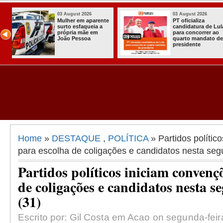
03 August 2026
03 August 2026
nte
PT oficializa
Efraim Filho
candidatura de Lula
anuncia Naya
para concorrer ao
Pontes, espos
quarto mandato de
Cabo Gilberto
presidente
como vice na
disputa ao G
da Paraíba
Home
»
DESTAQUE
,
POLÍTICA
» Partidos polític
para escolha de coligações e candidatos nesta segu
Partidos políticos iniciam convenç
de coligações e candidatos nesta s
(31)
Escrito por: Gil Costa em Acao on segunda-feir