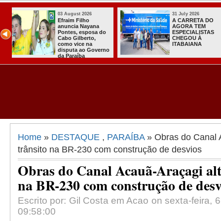
31 July 2026
31 July 2026
Sistema do TSE
Com João, Lu
registra primeiras
Nabor, conve
candidaturas na
do PT oficiali
Paraíba
apoio à chapa
governo na P
Home
»
DESTAQUE
,
PARAÍBA
» Obras do Canal 
trânsito na BR-230 com construção de desvios
Obras do Canal Acauã-Araçagi alt
na BR-230 com construção de desv
Escrito por: Gil Costa em Acao on sexta-feira, 
09:58:00