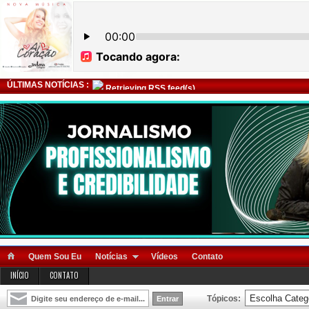
ÚLTIMAS NOTÍCIAS :
Retrieving RSS feed(s)
Quem Sou Eu
Notícias
Vídeos
Contato
INÍCIO
CONTATO
Tópicos: