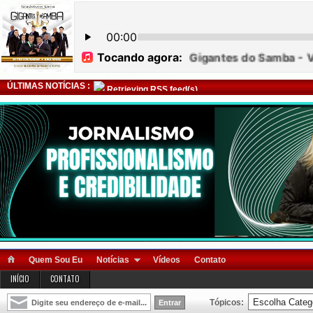
ÚLTIMAS NOTÍCIAS :
Retrieving RSS feed(s)
Quem Sou Eu
Notícias
Vídeos
Contato
INÍCIO
CONTATO
Tópicos: