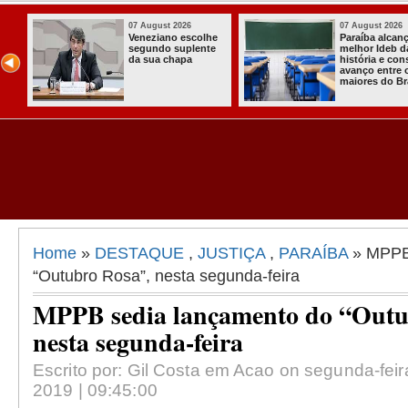
ust 2026
07 August 2026
03
ba alcança o
Homem é preso
It
r Ideb da
com armas,
a 
ria e consolida
munições e
Co
o entre os
radiocomunicadore
So
es do Brasil
s no Conde
Co
As
Al
Home
»
DESTAQUE
,
JUSTIÇA
,
PARAÍBA
» MPPB 
“Outubro Rosa”, nesta segunda-feira
MPPB sedia lançamento do “Outu
nesta segunda-feira
Escrito por: Gil Costa em Acao on segunda-fei
2019 | 09:45:00