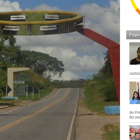
Popu
cadeia
de Pol
faz pa