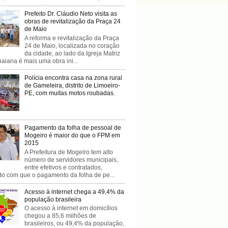
Prefeito Dr. Cláudio Neto visita as
obras de revitalização da Praça 24
de Maio
A reforma e revitalização da Praça
24 de Maio, localizada no coração
da cidade, ao lado da Igreja Matriz
baiana é mais uma obra ini...
Polícia encontra casa na zona rural
de Gameleira, distrito de Limoeiro-
PE, com muitas motos roubadas.
Pagamento da folha de pessoal de
Mogeiro é maior do que o FPM em
2015
A Prefeitura de Mogeiro tem alto
número de servidores municipais,
entre efetivos e contratados,
do com que o pagamento da folha de pe...
Acesso à internet chega a 49,4% da
população brasileira
O acesso à internet em domicílios
chegou a 85,6 milhões de
brasileiros, ou 49,4% da população,