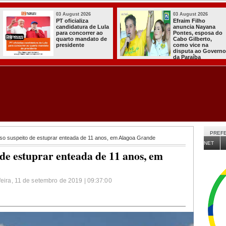
03 August 2026
03 August 2026
PT oficializa
Efraim Filho
candidatura de Lula
anuncia Nayana
para concorrer ao
Pontes, esposa do
quarto mandato de
Cabo Gilberto,
presidente
como vice na
disputa ao Governo
da Paraíba
PREFE
o suspeito de estuprar enteada de 11 anos, em Alagoa Grande
NET
de estuprar enteada de 11 anos, em
feira, 11 de setembro de 2019 | 09:37:00