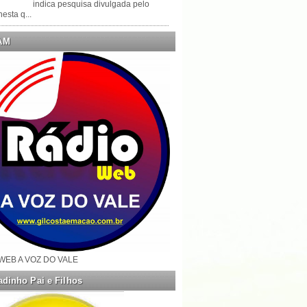
indica pesquisa divulgada pelo
esta q...
AM
WEB A VOZ DO VALE
dinho Pai e Filhos