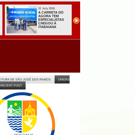
31 July 2026
31 July 2026
A CARRETA DO
Sistema do TSE
AGORA TEM
registra primeiras
ESPECIALISTAS
candidaturas na
CHEGOU À
Paraíba
ITABAIANA
ITURA DE SÃO JOSÉ DOS RAMOS
UNIDAS
RECENT POST