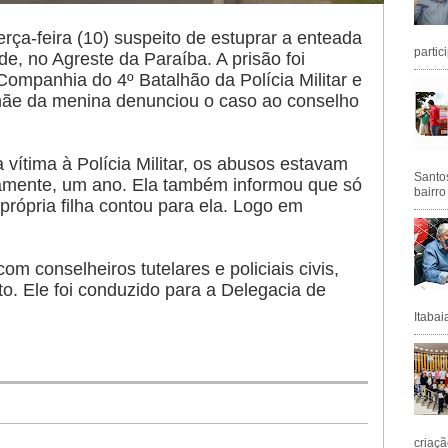
rça-feira (10) suspeito de estuprar a enteada
partic
e, no Agreste da Paraíba. A prisão foi
 Companhia do 4º Batalhão da Polícia Militar e
a mãe da menina denunciou o caso ao conselho
vítima à Polícia Militar, os abusos estavam
Santos
mente, um ano. Ela também informou que só
bairro
rópria filha contou para ela. Logo em
com conselheiros tutelares e policiais civis,
to. Ele foi conduzido para a Delegacia de
Itabai
criaçã