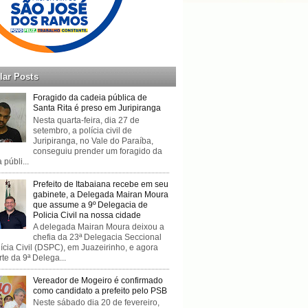
lar Posts
Foragido da cadeia pública de
Santa Rita é preso em Juripiranga
Nesta quarta-feira, dia 27 de
setembro, a polícia civil de
Juripiranga, no Vale do Paraíba,
conseguiu prender um foragido da
 públi...
Prefeito de Itabaiana recebe em seu
gabinete, a Delegada Mairan Moura
que assume a 9º Delegacia de
Policia Civil na nossa cidade
A delegada Mairan Moura deixou a
chefia da 23ª Delegacia Seccional
ícia Civil (DSPC), em Juazeirinho, e agora
rte da 9ª Delega...
Vereador de Mogeiro é confirmado
como candidato a prefeito pelo PSB
Neste sábado dia 20 de fevereiro,