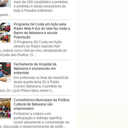
mais de 160 candidatos a prefeitos
e prefeitas e ainda vereadores de
toda a Paraíba estiveram
ipand...
Programa Gil Costa em Ação pela
Rádio Web A Voz do Vale faz visita a
Bairro de Itabaiana e escuta
População
O Programa Gil Costa em Ação
através do Rádio repórter Alyf
, esteve com o link ao vivo, diretamente do
 Açude das Pedras. O...
Fechamento de Hospital de
Itabaiana é esclarecido em
entrevista
Em entrevista no final da manhã de
desta quarta-feira (5) à Rádio
Correio Itabaiana, o prefeito de
ana, Dr. Lúcio Flávio falou sobre o...
Conselheiros Municipais da Política
Cultural de Itabaiana são
empossados
Fortalecer a cultura com
participação e diálogo significa
incluir ativamente a comunidade na
o, discussão e desenvolvimento de políti...