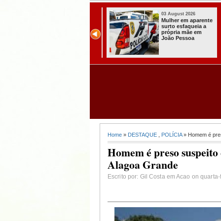
03 August 2026
03 August 2026
Secretaria de
Mulher em aparente
Agricultura de
surto esfaqueia a
Itabaiana recebeu
própria mãe em
da Sedap-PB cerca
João Pessoa
de 30 mil alevinos
para nossas
comunidades rurais
Home
»
DESTAQUE
,
POLÍCIA
» Homem é pres
Homem é preso suspeito 
Alagoa Grande
Escrito por: Gil Costa em Acao on quarta-