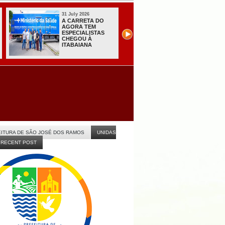
31 July 2026
31 July 2026
Sistema do TSE
Com João, Lucas e
registra primeiras
Nabor, convenção
candidaturas na
do PT oficializa
Paraíba
apoio à chapa do
governo na PB
ITURA DE SÃO JOSÉ DOS RAMOS
UNIDAS
RECENT POST