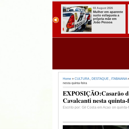
03 August 2026
03 August 2026
Mulher em aparente
PT oficializa
surto esfaqueia a
candidatura de Lula
própria mãe em
para concorrer ao
João Pessoa
quarto mandato de
presidente
Home
»
CULTURA
,
DESTAQUE
,
ITABAIANA
»
nesta quinta-feira
EXPOSIÇÃO:Casarão dos
Cavalcanti nesta quinta-
Escrito por: Gil Costa em Acao on quinta-