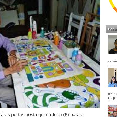
Popu
cadeia
de Pol
faz pa
á as portas nesta quinta-feira (5) para a