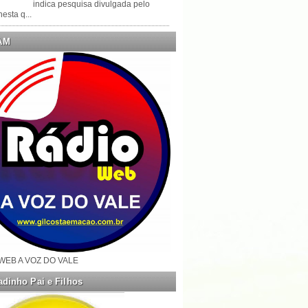
indica pesquisa divulgada pelo
esta q...
AM
WEB A VOZ DO VALE
dinho Pai e Filhos