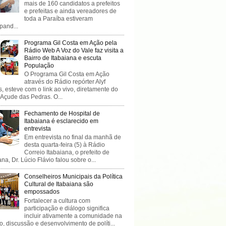
mais de 160 candidatos a prefeitos
e prefeitas e ainda vereadores de
toda a Paraíba estiveram
ipand...
Programa Gil Costa em Ação pela
Rádio Web A Voz do Vale faz visita a
Bairro de Itabaiana e escuta
População
O Programa Gil Costa em Ação
através do Rádio repórter Alyf
, esteve com o link ao vivo, diretamente do
 Açude das Pedras. O...
Fechamento de Hospital de
Itabaiana é esclarecido em
entrevista
Em entrevista no final da manhã de
desta quarta-feira (5) à Rádio
Correio Itabaiana, o prefeito de
ana, Dr. Lúcio Flávio falou sobre o...
Conselheiros Municipais da Política
Cultural de Itabaiana são
empossados
Fortalecer a cultura com
participação e diálogo significa
incluir ativamente a comunidade na
o, discussão e desenvolvimento de políti...