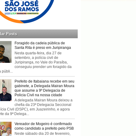
lar Posts
Foragido da cadeia pública de
Santa Rita é preso em Juripiranga
Nesta quarta-feira, dia 27 de
setembro, a polícia civil de
Juripiranga, no Vale do Paraíba,
conseguiu prender um foragido da
 públi...
Prefeito de Itabaiana recebe em seu
gabinete, a Delegada Mairan Moura
que assume a 9º Delegacia de
Policia Civil na nossa cidade
A delegada Mairan Moura deixou a
chefia da 23ª Delegacia Seccional
ícia Civil (DSPC), em Juazeirinho, e agora
rte da 9ª Delega...
Vereador de Mogeiro é confirmado
como candidato a prefeito pelo PSB
Neste sábado dia 20 de fevereiro,