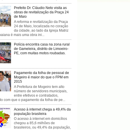
Prefeito Dr. Cláudio Neto visita as
obras de revitalização da Praça 24
de Maio
A reforma e revitalização da Praça
24 de Maio, localizada no coração
da cidade, ao lado da Igreja Matriz
baiana é mais uma obra ini...
Polícia encontra casa na zona rural
de Gameleira, distrito de Limoeiro-
PE, com muitas motos roubadas.
Pagamento da folha de pessoal de
Mogeiro é maior do que o FPM em
2015
A Prefeitura de Mogeiro tem alto
número de servidores municipais,
entre efetivos e contratados,
do com que o pagamento da folha de pe...
Acesso à internet chega a 49,4% da
população brasileira
O acesso à internet em domicílios
chegou a 85,6 milhões de
brasileiros, ou 49,4% da população,