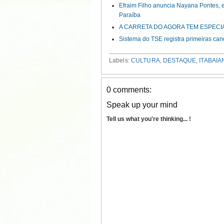
Efraim Filho anuncia Nayana Pontes, 
Paraíba
A CARRETA DO AGORA TEM ESPECI
Sistema do TSE registra primeiras can
Labels:
CULTURA
,
DESTAQUE
,
ITABAIA
0 comments:
Speak up your mind
Tell us what you're thinking... !