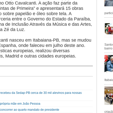
no Otto Cavalcanti. A ação faz parte da
ntas de Primeira” e apresentará 15 obras
o sobre papelão e óleo sobre tela. A
partic
rceria entre o Governo do Estado da Paraíba,
a de Inclusão Através da Música e das Artes,
ta Zé da Luz.
alcanti nasceu em Itabaiana-PB, mas se mudou
 Espanha, onde faleceu em julho deste ano.
Santos
bairro
sticas europeias, realizou diversas
s, Madrid e outras cidades europeias.
Itabai
a recebeu da Sedap-PB cerca de 30 mil alevinos para nossas
a própria mãe em João Pessoa
a concorrer ao quarto mandato de presidente
criaçã