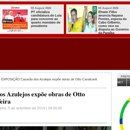
03 August 2026
31 July 2026
Efraim Filho
A CARRETA DO
anuncia Nayana
AGORA TEM
Pontes, esposa do
ESPECIALISTAS
Cabo Gilberto,
CHEGOU À
como vice na
ITABAIANA
disputa ao Governo
da Paraíba
PREFE
 EXPOSIÇÃO:Casarão dos Azulejos expõe obras de Otto Cavalcanti
NET
 Azulejos expõe obras de Otto
feira
feira, 5 de setembro de 2019 | 09:56:00