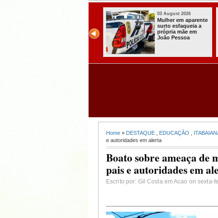
03 August 2026
03 August 2026
Secretaria de
Mulher em aparente
Agricultura de
surto esfaqueia a
Itabaiana recebeu
própria mãe em
da Sedap-PB cerca
João Pessoa
de 30 mil alevinos
para nossas
comunidades rurais
Home
»
DESTAQUE
,
EDUCAÇÃO
,
ITABAIAN
e autoridades em alerta
Boato sobre ameaça de m
pais e autoridades em al
Escrito por: Gil Costa em Acao on sexta-f