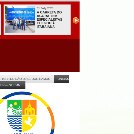
31 July 2026
31 July 2026
A CARRETA DO
Sistema do TSE
AGORA TEM
registra primeiras
ESPECIALISTAS
candidaturas na
CHEGOU À
Paraíba
ITABAIANA
ITURA DE SÃO JOSÉ DOS RAMOS
UNIDAS
RECENT POST