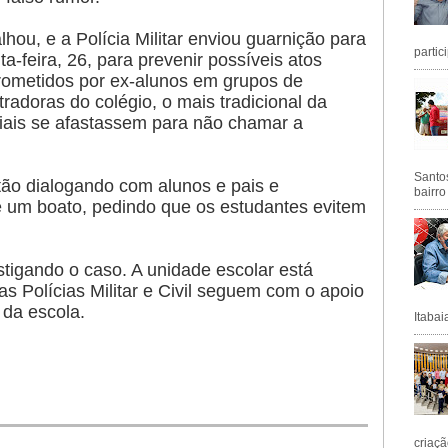
hou, e a Polícia Militar enviou guarnição para
partic
ta-feira, 26, para prevenir possíveis atos
rometidos por ex-alunos em grupos de
adoras do colégio, o mais tradicional da
ciais se afastassem para não chamar a
Santos
stão dialogando com alunos e pais e
bairro
e um boato, pedindo que os estudantes evitem
stigando o caso. A unidade escolar está
s Polícias Militar e Civil seguem com o apoio
 da escola.
Itabai
criaçã