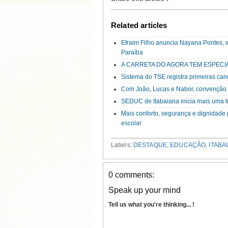
Related articles
Efraim Filho anuncia Nayana Pontes, 
Paraíba
A CARRETA DO AGORA TEM ESPECI
Sistema do TSE registra primeiras can
Com João, Lucas e Nabor, convenção d
SEDUC de Itabaiana inicia mais uma
Mais conforto, segurança e dignidade
escolar
Labels:
DESTAQUE
,
EDUCAÇÃO
,
ITABA
0 comments:
Speak up your mind
Tell us what you're thinking... !