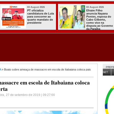
03 August 2026
03 August 2026
PT oficializa
Efraim Filho
candidatura de Lula
anuncia Nayana
para concorrer ao
Pontes, esposa do
quarto mandato de
Cabo Gilberto,
presidente
como vice na
disputa ao Governo
da Paraíba
PREFE
A
» Boato sobre ameaça de massacre em escola de Itabaiana coloca pais
NET
assacre em escola de Itabaiana coloca
erta
eira, 27 de setembro de 2019 | 09:27:00