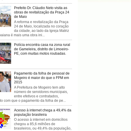
Prefeito Dr. Cláudio Neto visita as
obras de revitalização da Praça 24
de Maio
A reforma e revitalização da Praça
24 de Maio, localizada no coração
da cidade, ao lado da Igreja Matriz
baiana é mais uma obra ini...
Polícia encontra casa na zona rural
de Gameleira, distrito de Limoeiro-
PE, com muitas motos roubadas.
Pagamento da folha de pessoal de
Mogeiro é maior do que o FPM em
2015
A Prefeitura de Mogeiro tem alto
número de servidores municipais,
entre efetivos e contratados,
do com que o pagamento da folha de pe...
Acesso à internet chega a 49,4% da
população brasileira
O acesso à internet em domicílios
chegou a 85,6 milhões de
brasileiros, ou 49,4% da população,