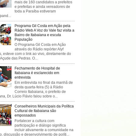
mais de 160 candidatos a prefeitos
e prefeitas e ainda vereadores de
toda a Paraíba estiveram
ipand...
Programa Gil Costa em Ação pela
Rádio Web A Voz do Vale faz visita a
Bairro de Itabaiana e escuta
População
O Programa Gil Costa em Ação
através do Rádio repórter Alyf
, esteve com o link ao vivo, diretamente do
 Açude das Pedras. O...
Fechamento de Hospital de
Itabaiana é esclarecido em
entrevista
Em entrevista no final da manhã de
desta quarta-feira (5) à Rádio
Correio Itabaiana, o prefeito de
ana, Dr. Lúcio Flávio falou sobre o...
Conselheiros Municipais da Política
Cultural de Itabaiana são
empossados
Fortalecer a cultura com
participação e diálogo significa
incluir ativamente a comunidade na
o, discussão e desenvolvimento de políti...