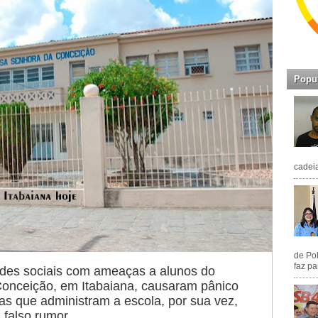
Popu
cadeia
de Pol
faz pa
des sociais com ameaças a alunos do
onceição, em Itabaiana, causaram pânico
iras que administram a escola, por sua vez,
 falso rumor.