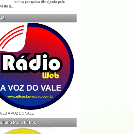
indica pesquisa divulgada pelo
esta q...
AM
WEB A VOZ DO VALE
dinho Pai e Filhos