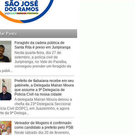
lar Posts
Foragido da cadeia pública de
Santa Rita é preso em Juripiranga
Nesta quarta-feira, dia 27 de
setembro, a polícia civil de
Juripiranga, no Vale do Paraíba,
conseguiu prender um foragido da
 públi...
Prefeito de Itabaiana recebe em seu
gabinete, a Delegada Mairan Moura
que assume a 9º Delegacia de
Policia Civil na nossa cidade
A delegada Mairan Moura deixou a
chefia da 23ª Delegacia Seccional
ícia Civil (DSPC), em Juazeirinho, e agora
rte da 9ª Delega...
Vereador de Mogeiro é confirmado
como candidato a prefeito pelo PSB
Neste sábado dia 20 de fevereiro,