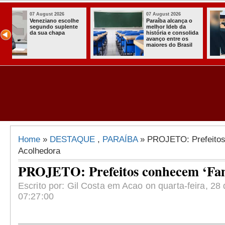
07 August 2026
03 August 2026
o
Homem é preso
Itabaiana ent
com armas,
a primeira Co
ida
munições e
Comunitária
radiocomunicadore
Solidária a
l
s no Conde
Comunidade 
Assentament
Almir Muniz
Home
»
DESTAQUE
,
PARAÍBA
» PROJETO: Prefeitos
Acolhedora
PROJETO: Prefeitos conhecem ‘Fam
Escrito por: Gil Costa em Acao on quarta-feira, 28
07:27:00