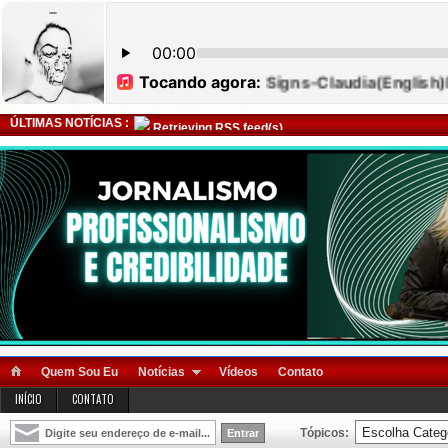
ÚLTIMAS NOTÍCIAS :
Retrieving RSS feed(s)
Quem Sou Eu
Notícias
Vídeos
Contato
INÍCIO
CONTATO
Tópicos: