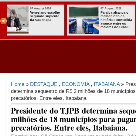
07 August 2026
03 August 2026
o
Homem é preso
Itabaiana ent
com armas,
a primeira Co
ida
munições e
Comunitária
radiocomunicadore
Solidária a
l
s no Conde
Comunidade 
Assentament
Almir Muniz
Home
»
DESTAQUE
,
ECONOMIA
,
ITABAIANA
» Pres
determina sequestro de R$ 2 milhões de 18 município
precatórios. Entre eles, Itabaiana.
Presidente do TJPB determina sequ
milhões de 18 municípios para pag
precatórios. Entre eles, Itabaiana.