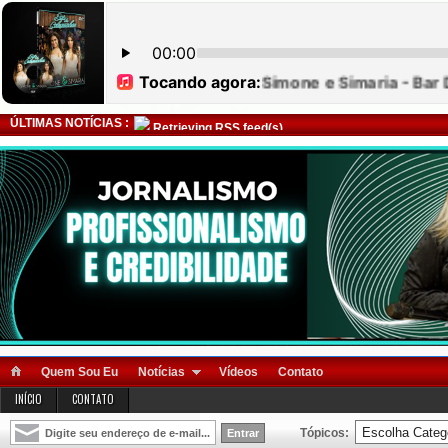
ÚLTIMAS NOTÍCIAS :
Retrieving RSS feed(s)
Quem Sou Eu
Notícias
Vídeos
Contato
INÍCIO
CONTATO
Tópicos: