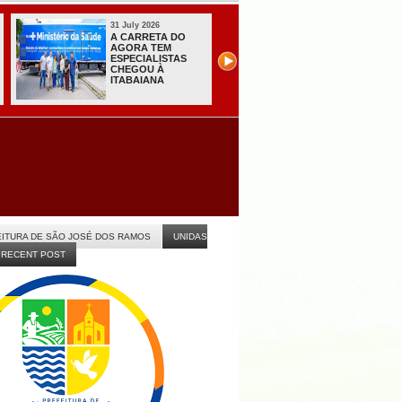
31 July 2026
31 July 2026
A CARRETA DO
Sistema do TSE
AGORA TEM
registra primeiras
ESPECIALISTAS
candidaturas na
CHEGOU À
Paraíba
ITABAIANA
ITURA DE SÃO JOSÉ DOS RAMOS
UNIDAS
RECENT POST