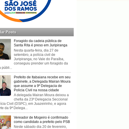
lar Posts
Foragido da cadeia pública de
Santa Rita é preso em Juripiranga
Nesta quarta-feira, dia 27 de
setembro, a polícia civil de
Juripiranga, no Vale do Paraíba,
conseguiu prender um foragido da
 públi...
Prefeito de Itabaiana recebe em seu
gabinete, a Delegada Mairan Moura
que assume a 9º Delegacia de
Policia Civil na nossa cidade
A delegada Mairan Moura deixou a
chefia da 23ª Delegacia Seccional
ícia Civil (DSPC), em Juazeirinho, e agora
rte da 9ª Delega...
Vereador de Mogeiro é confirmado
como candidato a prefeito pelo PSB
Neste sábado dia 20 de fevereiro,