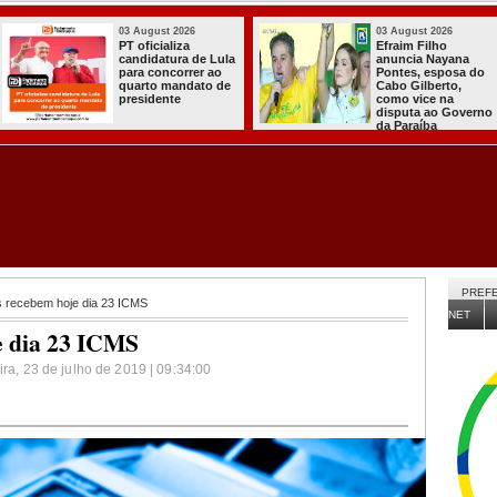
03 August 2026
03 August 2026
PT oficializa
Efraim Filho
candidatura de Lula
anuncia Nayana
para concorrer ao
Pontes, esposa do
quarto mandato de
Cabo Gilberto,
presidente
como vice na
disputa ao Governo
da Paraíba
PREFE
s recebem hoje dia 23 ICMS
NET
e dia 23 ICMS
ira, 23 de julho de 2019 | 09:34:00