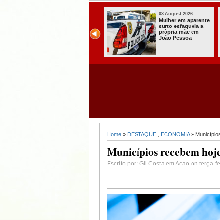
03 August 2026
03 August 2026
Secretaria de
Mulher em aparente
Agricultura de
surto esfaqueia a
Itabaiana recebeu
própria mãe em
da Sedap-PB cerca
João Pessoa
de 30 mil alevinos
para nossas
comunidades rurais
Home
»
DESTAQUE
,
ECONOMIA
» Município
Municípios recebem hoj
Escrito por: Gil Costa em Acao on terça-fe