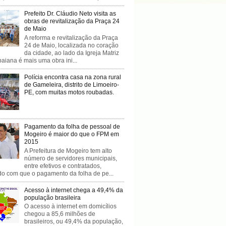
Prefeito Dr. Cláudio Neto visita as
obras de revitalização da Praça 24
de Maio
A reforma e revitalização da Praça
24 de Maio, localizada no coração
da cidade, ao lado da Igreja Matriz
baiana é mais uma obra ini...
Polícia encontra casa na zona rural
de Gameleira, distrito de Limoeiro-
PE, com muitas motos roubadas.
Pagamento da folha de pessoal de
Mogeiro é maior do que o FPM em
2015
A Prefeitura de Mogeiro tem alto
número de servidores municipais,
entre efetivos e contratados,
do com que o pagamento da folha de pe...
Acesso à internet chega a 49,4% da
população brasileira
O acesso à internet em domicílios
chegou a 85,6 milhões de
brasileiros, ou 49,4% da população,