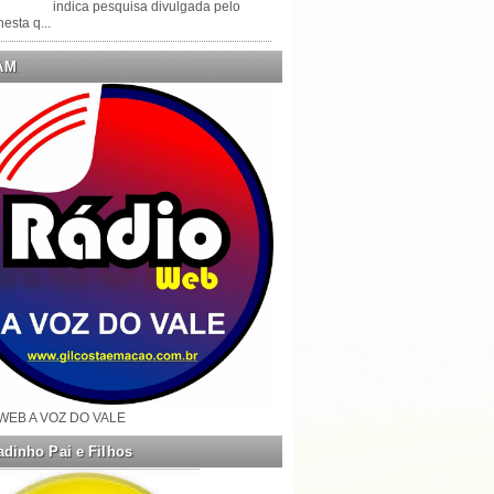
indica pesquisa divulgada pelo
esta q...
AM
WEB A VOZ DO VALE
dinho Pai e Filhos