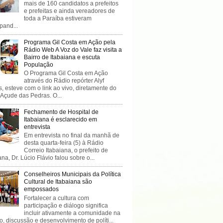
mais de 160 candidatos a prefeitos
e prefeitas e ainda vereadores de
toda a Paraíba estiveram
ipand...
Programa Gil Costa em Ação pela
Rádio Web A Voz do Vale faz visita a
Bairro de Itabaiana e escuta
População
O Programa Gil Costa em Ação
através do Rádio repórter Alyf
, esteve com o link ao vivo, diretamente do
 Açude das Pedras. O...
Fechamento de Hospital de
Itabaiana é esclarecido em
entrevista
Em entrevista no final da manhã de
desta quarta-feira (5) à Rádio
Correio Itabaiana, o prefeito de
ana, Dr. Lúcio Flávio falou sobre o...
Conselheiros Municipais da Política
Cultural de Itabaiana são
empossados
Fortalecer a cultura com
participação e diálogo significa
incluir ativamente a comunidade na
o, discussão e desenvolvimento de políti...