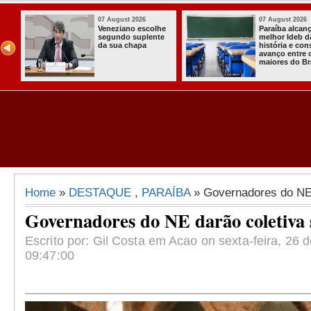
07 August 2026
07 August 2026
Paraíba alcança o
Homem é preso
melhor Ideb da
com armas,
história e consolida
munições e
avanço entre os
radiocomunicadore
maiores do Brasil
s no Conde
Home
»
DESTAQUE
,
PARAÍBA
» Governadores do NE 
Governadores do NE darão coletiva
Escrito por: Gil Costa em Acao on sexta-feira, 26 d
09:47:00