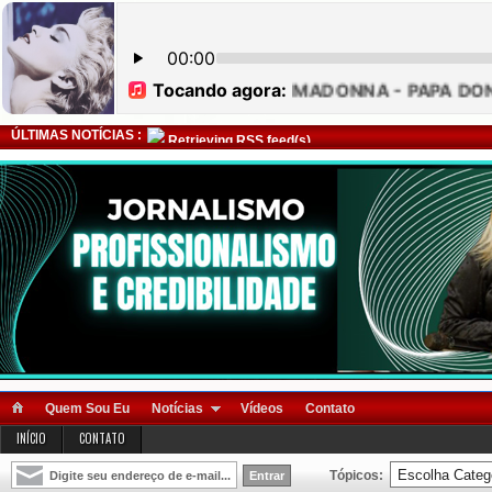
ÚLTIMAS NOTÍCIAS :
Retrieving RSS feed(s)
Quem Sou Eu
Notícias
Vídeos
Contato
INÍCIO
CONTATO
Tópicos: