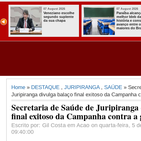
 2026
07 August 2026
03 Aug
alcança o
Homem é preso
Itaba
deb da
com armas,
a pri
 e consolida
munições e
Comun
ntre os
radiocomunicadore
Solidá
do Brasil
s no Conde
Comu
Asse
Almir
Home
»
DESTAQUE
,
JURIPIRANGA
,
SAÚDE
» Secre
Juripiranga divulga balaço final exitoso da Campanha c
Secretaria de Saúde de Juripiranga 
final exitoso da Campanha contra a 
Escrito por: Gil Costa em Acao on quarta-feira, 5 d
09:40:00