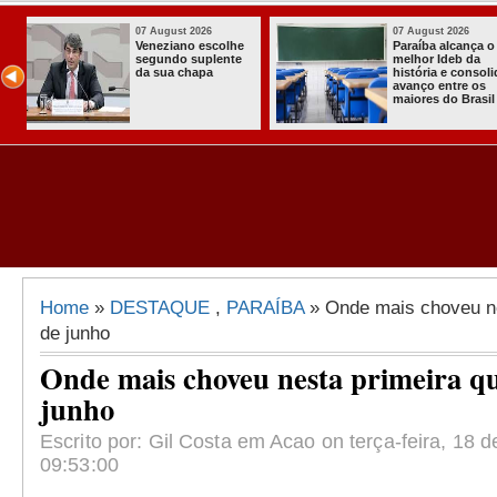
07 August 2026
03 August 202
 o
Homem é preso
Itabaiana en
com armas,
a primeira C
olida
munições e
Comunitária
s
radiocomunicadore
Solidária a
il
s no Conde
Comunidade
Assentamen
Almir Muniz
Home
»
DESTAQUE
,
PARAÍBA
» Onde mais choveu ne
de junho
Onde mais choveu nesta primeira q
junho
Escrito por: Gil Costa em Acao on terça-feira, 18 d
09:53:00