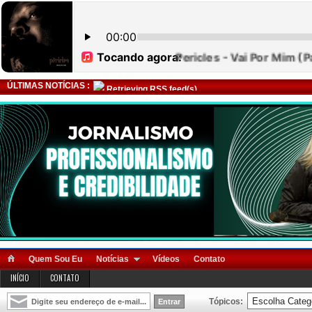
ÚLTIMAS NOTÍCIAS :
Retrieving RSS feed(s)
Quem Sou Eu
Notícias
Vídeos
Contato
INÍCIO
CONTATO
Tópicos: