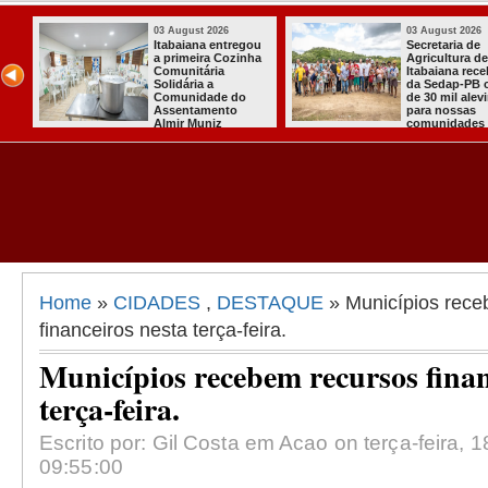
ugust 2026
03 August 2026
0
etaria de
Mulher em aparente
P
cultura de
surto esfaqueia a
c
aiana recebeu
própria mãe em
p
Sedap-PB cerca
João Pessoa
q
0 mil alevinos
p
a nossas
unidades rurais
Home
»
CIDADES
,
DESTAQUE
» Municípios rece
financeiros nesta terça-feira.
Municípios recebem recursos finan
terça-feira.
Escrito por: Gil Costa em Acao on terça-feira, 
09:55:00